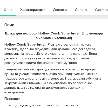
Опис
Характеристики
Доставка
Оплата
Умови п
Опис
Щітка для волосся Hollow Comb Superbrush Elit, леопард
з чорним (SB2080-39)
Hollow Comb Superbrush Plus
виготовлена з якісного
пластику, ідеально підходить для домашнього догляду за
волоссям та професійного використання у салонах. Вона
делікатно розчісує сухе та вологе волосся, допомагає
розплутувати пасма без зайвого травмування.
Завдяки унікальній структурі отворів в основі щітки процес
сушки та укладки волосся значно пришвидшується, менше
травмується шкіра голови та волосся. Прогумовані зубчики із
закругленими кінчиками м’яко ковзають по волоссю, не
дряпають шкіру голови та допомагають зменшити
електризацію.
Переваги:
підходить для сухого та вологого волосся;