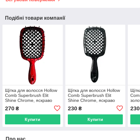
Подібні товари компанії
Щітка для волосся Hollow
Щітка для волосся Hollow
Щітк
Comb Superbrush Elit
Comb Superbrush Elit
Comb
Shine Chrome, яскраво
Shine Chrome, яскраво
золо
червона з чорним
чорна (SB2080-58)
чорн
270
230
230
₴
₴
(SB2080-54)
Купити
Купити
Про нас