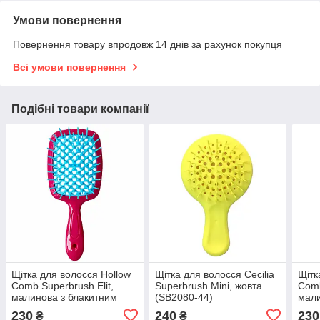
Умови повернення
Повернення товару впродовж 14 днів за рахунок покупця
Всі умови повернення
Подібні товари компанії
Щітка для волосся Hollow
Щітка для волосся Cecilia
Щітк
Comb Superbrush Elit,
Superbrush Mini, жовта
Comb
малинова з блакитним
(SB2080-44)
мали
(SB2080-48)
(SB2
230
240
230
₴
₴