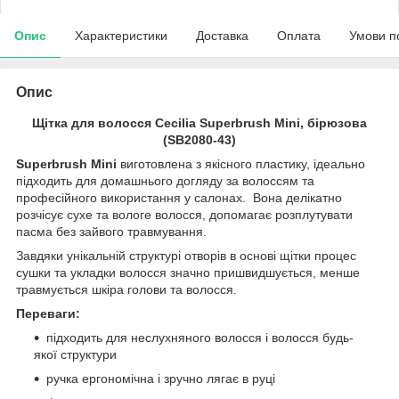
Опис
Характеристики
Доставка
Оплата
Умови п
Опис
Щітка для волосся Cecilia Superbrush Mini, бірюзова
(SB2080-43)
Superbrush Mini
виготовлена з якісного пластику, ідеально
підходить для домашнього догляду за волоссям та
професійного використання у салонах. Вона делікатно
розчісує сухе та вологе волосся, допомагає розплутувати
пасма без зайвого травмування.
Завдяки унікальній структурі отворів в основі щітки процес
сушки та укладки волосся значно пришвидшується, менше
травмується шкіра голови та волосся.
Переваги:
підходить для неслухняного волосся і волосся будь-
якої структури
ручка ергономічна і зручно лягає в руці