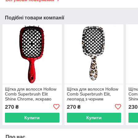
Подібні товари компанії
Щітка для волосся Hollow
Щітка для волосся Hollow
Щітк
Comb Superbrush Elit
Comb Superbrush Elit,
Comb
Shine Chrome, яскраво
леопард з чорним
Shin
червона з чорним
(SB2080-39)
чорн
270
270
230
₴
₴
(SB2080-54)
Купити
Купити
Про нас