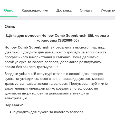
Опис
Характеристики
Доставка
Оплата
Умови п
Опис
Щітка для волосся Hollow Comb Superbrush Elit, чорна з
кораловим (SB2080-50)
Hollow Comb Superbrush
виготовлена з якісного пластику,
ідеально підходить для домашнього догляду за волоссям та
професійного використання у салонах. Вона делікатно
розчісує сухе та вологе волосся, допомагає розплутувати
пасма без зайвого травмування.
Завдяки унікальній структурі отворів в основі щітки процес
сушки та укладки волосся значно пришвидшується, менше
травмується шкіра голови та волосся. Прогумовані зубчики із
закругленими кінчиками м’яко ковзають по волоссю, не
дряпають шкіру голови та допомагають зменшити
електризацію.
Переваги:
підходить для сухого та вологого волосся;