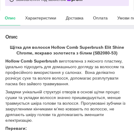
Опис
Характеристики
Доставка
Оплата
Умови п
Опис
Щітка для волосся Hollow Comb Superbrush Elit Shine
Chrome, яскраво золотиста з білим (SB2080-53)
Hollow Comb Superbrush
виготовлена з якісного пластику,
ідеально підходить для домашнього догляду за волоссям та
професійного використання у салонах. Вона делікатно
розчісує сухе та вологе волосся, допомагає розплутувати
пасма без зайвого травмування.
Завдяки унікальній структурі отворів в основі щітки процес
сушки та укладки волосся значно пришвидшується, менше
травмується шкіра голови та волосся. Прогумовані зубчики із
закругленими кінчиками м’яко ковзають по волоссю, не
дряпають шкіру голови та допомагають зменшити
електризацію.
Переваги: