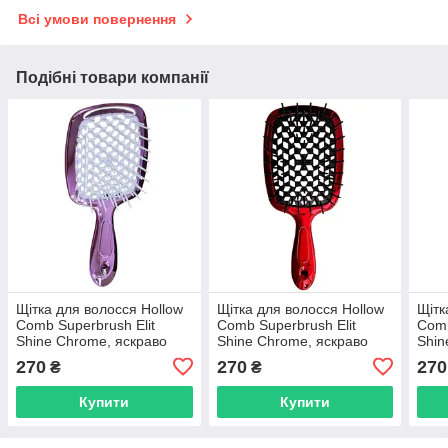
Всі умови повернення
Подібні товари компанії
Щітка для волосся Hollow
Щітка для волосся Hollow
Щітк
Comb Superbrush Elit
Comb Superbrush Elit
Comb
Shine Chrome, яскраво
Shine Chrome, яскраво
Shin
рожева з білим (SB2080-
червона з чорним
блак
270
270
270
₴
₴
55)
(SB2080-54)
51)
Купити
Купити