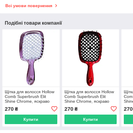
Всі умови повернення
Подібні товари компанії
Щітка для волосся Hollow
Щітка для волосся Hollow
Щітк
Comb Superbrush Elit
Comb Superbrush Elit
Comb
Shine Chrome, яскраво
Shine Chrome, яскраво
Shin
рожева з білим (SB2080-
червона з чорним
блак
270
270
270
₴
₴
55)
(SB2080-54)
51)
Купити
Купити