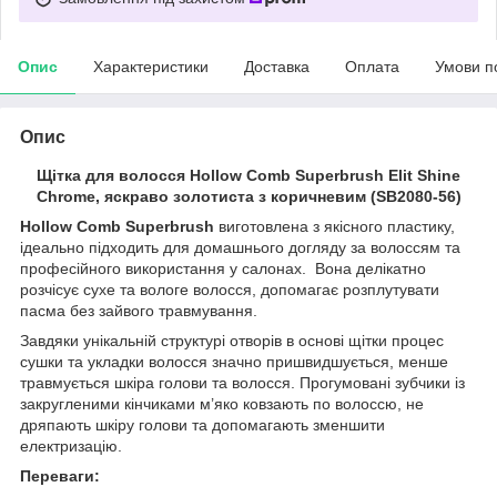
Опис
Характеристики
Доставка
Оплата
Умови п
Опис
Щітка для волосся Hollow Comb Superbrush Elit Shine
Chrome, яскраво золотиста з коричневим (SB2080-56)
Hollow Comb Superbrush
виготовлена з якісного пластику,
ідеально підходить для домашнього догляду за волоссям та
професійного використання у салонах. Вона делікатно
розчісує сухе та вологе волосся, допомагає розплутувати
пасма без зайвого травмування.
Завдяки унікальній структурі отворів в основі щітки процес
сушки та укладки волосся значно пришвидшується, менше
травмується шкіра голови та волосся. Прогумовані зубчики із
закругленими кінчиками м’яко ковзають по волоссю, не
дряпають шкіру голови та допомагають зменшити
електризацію.
Переваги: