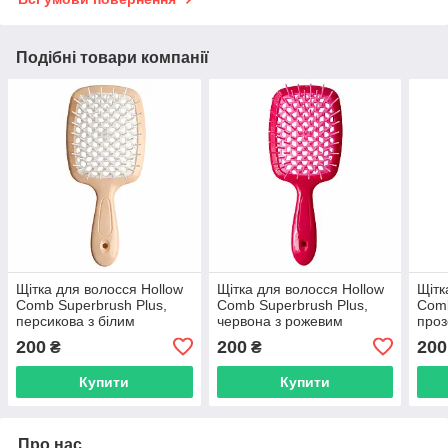
Подібні товари компанії
Щітка для волосся Hollow
Щітка для волосся Hollow
Щітк
Comb Superbrush Plus,
Comb Superbrush Plus,
Comb
персикова з білим
червона з рожевим
проз
(SB2060-13)
(SB2060-02)
фіол
200
200
200
₴
₴
Купити
Купити
Про нас