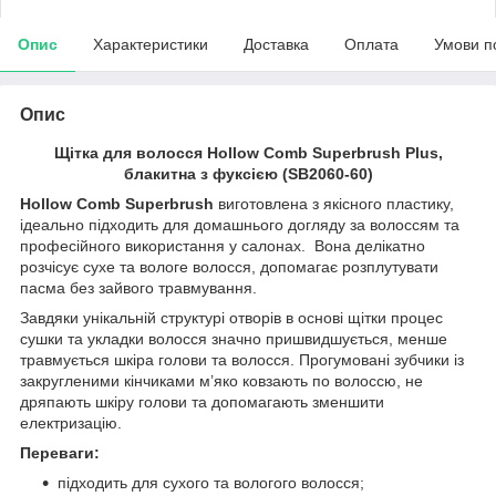
Опис
Характеристики
Доставка
Оплата
Умови п
Опис
Щітка для волосся Hollow Comb Superbrush Plus,
блакитна з фуксією (SB2060-60)
Hollow Comb Superbrush
виготовлена з якісного пластику,
ідеально підходить для домашнього догляду за волоссям та
професійного використання у салонах. Вона делікатно
розчісує сухе та вологе волосся, допомагає розплутувати
пасма без зайвого травмування.
Завдяки унікальній структурі отворів в основі щітки процес
сушки та укладки волосся значно пришвидшується, менше
травмується шкіра голови та волосся. Прогумовані зубчики із
закругленими кінчиками м’яко ковзають по волоссю, не
дряпають шкіру голови та допомагають зменшити
електризацію.
Переваги:
підходить для сухого та вологого волосся;