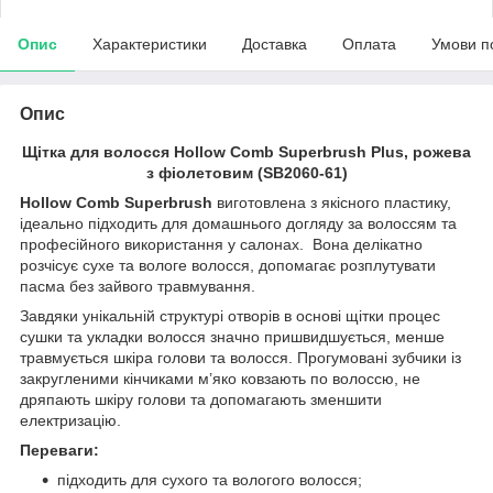
Опис
Характеристики
Доставка
Оплата
Умови п
Опис
Щітка для волосся Hollow Comb Superbrush Plus, рожева
з фіолетовим (SB2060-61)
Hollow Comb Superbrush
виготовлена з якісного пластику,
ідеально підходить для домашнього догляду за волоссям та
професійного використання у салонах. Вона делікатно
розчісує сухе та вологе волосся, допомагає розплутувати
пасма без зайвого травмування.
Завдяки унікальній структурі отворів в основі щітки процес
сушки та укладки волосся значно пришвидшується, менше
травмується шкіра голови та волосся. Прогумовані зубчики із
закругленими кінчиками м’яко ковзають по волоссю, не
дряпають шкіру голови та допомагають зменшити
електризацію.
Переваги:
підходить для сухого та вологого волосся;