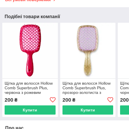
Подібні товари компанії
Щітка для волосся Hollow
Щітка для волосся Hollow
Щітк
Comb Superbrush Plus,
Comb Superbrush Plus,
Comb
червона з рожевим
прозоро-золотиста з
чорн
(SB2060-02)
фіолетовим (SB2060-11)
07)
200
200
200
₴
₴
Купити
Купити
Про нас