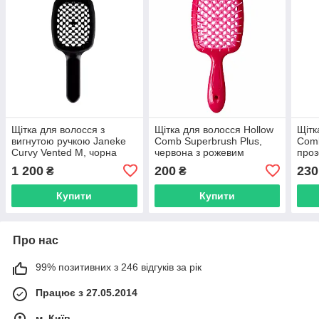
Щітка для волосся з
Щітка для волосся Hollow
Щітк
вигнутою ручкою Janeke
Comb Superbrush Plus,
Comb
Curvy Vented M, чорна
червона з рожевим
проз
(SP508A.NER)
(SB2060-02)
(SB2
1 200
200
230
₴
₴
Купити
Купити
Про нас
99% позитивних з 246 відгуків за рік
Працює з 27.05.2014
м. Київ