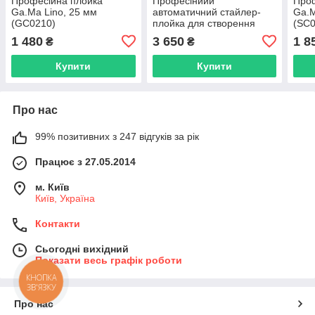
Професійна плойка
Професінйий
Проф
Ga.Ma Lino, 25 мм
автоматичний стайлер-
Ga.M
(GC0210)
плойка для створення
(SC0
локонів Ga.Ma Innova
1 480
3 650
1 8
₴
₴
Wonder Curl (GC0101)
Купити
Купити
Про нас
99% позитивних з 247 відгуків за рік
Працює з 27.05.2014
м. Київ
Київ, Україна
Контакти
Сьогодні вихідний
Показати весь графік роботи
КНОПКА
ЗВ'ЯЗКУ
Про нас