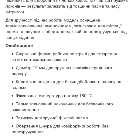
підходить для створення як легких хвиль, так і більш пружних
локонів — результат залежить від товщини пасма та часу
витримки.
Для зручності під час роботи модель оснащена
термоізольованим наконечником, затискачем для фіксації
пасма та шнуром із обертанням, який не перекручується під
час укладання.
Особливості
Спіральна форма робочої поверхні для створення
чітких вертикальних локонів
Діаметр 19 мм для пружних завитків середнього
розміру
Керамічне покриття для більш дбайливого впливу на
волосся
Фіксована температура нагріву 180 °C
Термоізольований наконечник для безпечнішого
використання
Затискач для зручної фіксації пасма
Обертання шнура для комфортної роботи без
перекручування