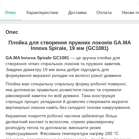
Опис
Характеристики
Доставка
Оплата
Умови п
Опис
Плойка для створення пружних локонів GA.MA
Innova Spirale, 19 мм (GC1081)
GA.MA Innova Spirale GC1081
— це зручна плойка для
створення чітких спіральних локонів та пружних завитків.
Завдяки діаметру 19 мм вона добре підходить для
формування виразної укладки на волоссі різної довжини.
Плойка має спеціальну спіральну форму робочої поверхні,
яка допомагає правильно розмістити пасмо та отримати
рівномірний завиток по всій довжині. Така конструкція
спрощує процес укладання й дозволяє створювати акуратні
вертикальні локони навіть без складної техніки накручування.
Керамічне покриття робочої частини забезпечує більш
делікатний контакт із волоссям, сприяє рівномірному
розподілу тепла та допомагає зменшити ризик
пересушування. Фіксована температура нагріву 180 °C