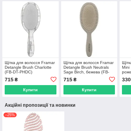
Щітка для волосся Framar
Щітка для волосся Framar
Щітк
Detangle Brush Charlotte
Detangle Brush Neutrals
Mini
(FB-DT-PHDC)
Sage Birch, бежева (FB-
рож
DT-NSBIR)
715
715
330
₴
₴
Купити
Купити
Акційні пропозиції та новинки
–25%