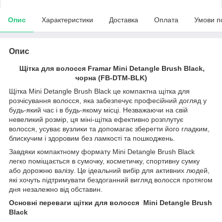
Опис
Характеристики
Доставка
Оплата
Умови п
Опис
Щітка для волосся Framar Mini Detangle Brush Black,
чорна (FB-DTM-BLK)
Щітка Mini Detangle Brush Black це компактна щітка для
розчісування волосся, яка забезпечує професійний догляд у
будь-який час і в будь-якому місці. Незважаючи на свій
невеликий розмір, ця міні-щітка ефективно розплутує
волосся, усуває вузлики та допомагає зберегти його гладким,
блискучим і здоровим без ламкості та пошкоджень.
Завдяки компактному формату Mini Detangle Brush Black
легко поміщається в сумочку, косметичку, спортивну сумку
або дорожню валізу. Це ідеальний вибір для активних людей,
які хочуть підтримувати бездоганний вигляд волосся протягом
дня незалежно від обставин.
Основні переваги щітки для волосся Mini Detangle Brush
Black