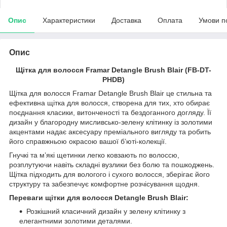
Опис
Характеристики
Доставка
Оплата
Умови п
Опис
Щітка для волосся Framar Detangle Brush Blair (FB-DT-
PHDB)
Щітка для волосся Framar Detangle Brush Blair це стильна та
ефективна щітка для волосся, створена для тих, хто обирає
поєднання класики, витонченості та бездоганного догляду. Її
дизайн у благородну мисливсько-зелену клітинку із золотими
акцентами надає аксесуару преміального вигляду та робить
його справжньою окрасою вашої б’юті-колекції.
Гнучкі та м’які щетинки легко ковзають по волоссю,
розплутуючи навіть складні вузлики без болю та пошкоджень.
Щітка підходить для вологого і сухого волосся, зберігає його
структуру та забезпечує комфортне розчісування щодня.
Переваги щітки для волосся Detangle Brush Blair:
Розкішний класичний дизайн у зелену клітинку з
елегантними золотими деталями.