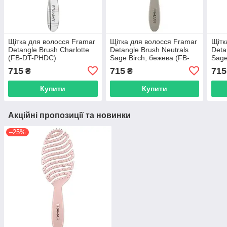
Щітка для волосся Framar
Щітка для волосся Framar
Щітк
Detangle Brush Charlotte
Detangle Brush Neutrals
Deta
(FB-DT-PHDC)
Sage Birch, бежева (FB-
Sage
DT-NSBIR)
зеле
715
715
715
₴
₴
Купити
Купити
Акційні пропозиції та новинки
–25%