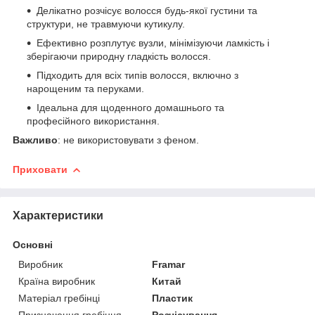
Делікатно розчісує волосся будь-якої густини та
структури, не травмуючи кутикулу.
Ефективно розплутує вузли, мінімізуючи ламкість і
зберігаючи природну гладкість волосся.
Підходить для всіх типів волосся, включно з
нарощеним та перуками.
Ідеальна для щоденного домашнього та
професійного використання.
Важливо
: не використовувати з феном.
Приховати
Характеристики
Основні
Виробник
Framar
Країна виробник
Китай
Матеріал гребінці
Пластик
Призначення гребінця
Розчісування