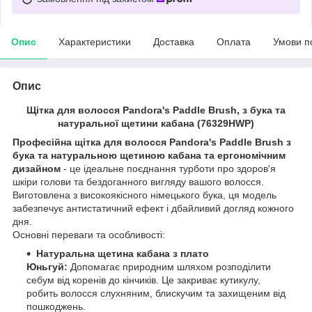
Опис
Характеристики
Доставка
Оплата
Умови п
Опис
Щітка для волосся Pandora's Paddle Brush, з бука та
натуральної щетини кабана (76329HWP)
Професійна щітка для волосся Pandora's Paddle Brush з
бука та натуральною щетиною кабана та ергономічним
дизайном
- це ідеальне поєднання турботи про здоров'я
шкіри голови та бездоганного вигляду вашого волосся.
Виготовлена з високоякісного німецького бука, ця модель
забезпечує антистатичний ефект і дбайливий догляд кожного
дня.
Основні переваги та особливості:
Натуральна щетина кабана з плато
Юньгуй:
Допомагає природним шляхом розподілити
себум від коренів до кінчиків. Це закриває кутикулу,
робить волосся слухняним, блискучим та захищеним від
пошкоджень.