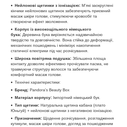
Нейлонові щетинки з іонізацією:
М'які заокруглені
кінчики нейлонових щетинок забезпечують приємний
масаж шкіри голови, стимулюючи кровообіг та
створюючи ефект зволоження.
Корпус із високощільного німецького
бука:
Деревина бука вирізняється надзвичайною
твердістю та довговічністю. Вона стійка до деформації,
механічних пошкоджень і мінімізує накопичення
статичної електрики під час розчісування.
Широка повітряна подушка:
Збільшена площа
контакту дозволяє ефективно прочісувати пасма, не
травмуючи структуру волосся та забезпечуючи
комфортний масаж голови.
Технічні характеристики:
Бренд:
Pandora's Beauty Box
Матеріал корпусу:
Імпортний німецький бук.
Тип щетини:
Натуральна щетина кабана (плато
Юньгуй) + нейлонові щетинки з негативною іонізацією.
Призначення:
Щоденне розчісування, розгладження
кутикули, масаж шкіри голови, догляд за пошкодженим