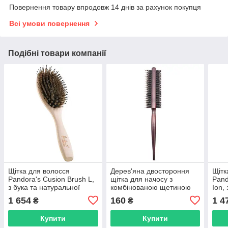
Повернення товару впродовж 14 днів за рахунок покупця
Всі умови повернення
Подібні товари компанії
Щітка для волосся
Дерев'яна двостороння
Щітк
Pandora's Cusion Brush L,
щітка для начосу з
Pand
з бука та натуральної
комбінованою щетиною
Ion,
щетини кабана (76330HI)
(кабан та нейлон) Hots
(114
1 654
160
1 4
₴
₴
Professional Brown
(HP5109)
Купити
Купити