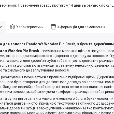
повернення товару протягом 14 днів
за рахунок покупц
с
Характеристики
Інформація для замовлення
а для волосся Pandora's Wooden Pin Brush, з бука та дерев'яни
ra's Wooden Pin Brush
- преміальна масажна щітка з натурального
ми, створена для комфортного щоденного догляду за волоссям. Г
ка та заокруглені дерев'яні зубці забезпечують делікатне розчісу
 голови та допомагають зменшити статичну електрику. Ідеально пі
го та схильного до заплутування волосся.
е розчісування починається з правильно підібраної щітки. Дерев'ян
ального бука створена для делікатного догляду за волоссям і ком
и. Завдяки великій робочій поверхні вона легко справляється навіть
хняним волоссям, забезпечуючи комфортне розчісування без ривкі
а та ручка виготовлені з міцного німецького білого бука - екологічн
зняється довговічністю, приємною текстурою та стійкістю до щоден
альні дерев'яні зубці із заокругленими кінчиками м'яко контактують
юючи приємний масажний ефект і допомагаючи рівномірно розподіл