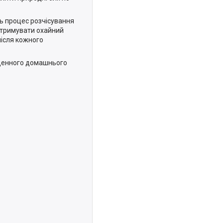
ь процес розчісування
дтримувати охайний
після кожного
денного домашнього