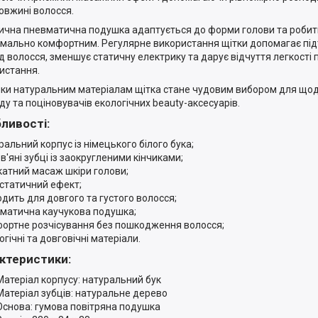
довжині волосся.
ична пневматична подушка адаптується до форми голови та робит
мально комфортним. Регулярне використання щітки допомагає пі
д волосся, зменшує статичну електрику та дарує відчуття легкості 
истання.
ки натуральним матеріалам щітка стане чудовим вибором для що
ду та поціновувачів екологічних beauty-аксесуарів.
ливості:
ральний корпус із німецького білого бука;
в'яні зубці із заокругленими кінчиками;
ікатний масаж шкіри голови;
истатичний ефект;
ходить для довгого та густого волосся;
вматична каучукова подушка;
фортне розчісування без пошкодження волосся;
огічні та довговічні матеріали.
ктеристики:
Матеріал корпусу: натуральний бук
Матеріал зубців: натуральне дерево
Основа: гумова повітряна подушка