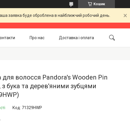
Кошик
 Ваша заявка буде оброблена в найближчий робочий день.
онтакти
Про нас
Доставка і оплата
Повернення і обмін
Акційні товари
 для волосся Pandora's Wooden Pin
, з бука та дерев'яними зубцями
29HWP)
сті
Код:
71329HWP
₴