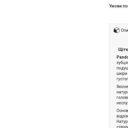
Опи
Щітк
Pando
зубця
подуш
шкіри
густо
Якісн
натур
голов
неслу
Основ
відрі
Натур
створ