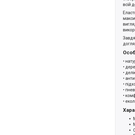
всій 
Еласт
макси
вигля
викор
Завдя
догля
Особ
• нату
• дере
• дел
• ант
• під
• пне
• ком
• екол
Хара