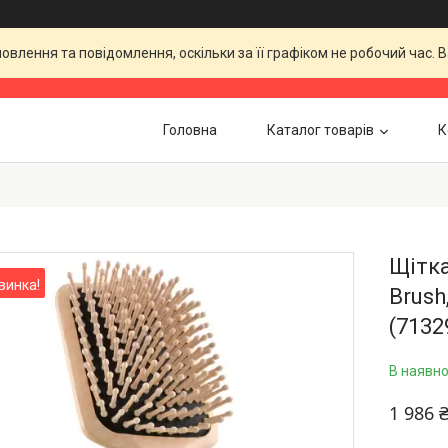
влення та повідомлення, оскільки за її графіком не робочий час.
Головна
Каталог товарів
К
Щітка
винка!
Brush
(713
В наявно
1 986 