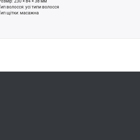
Розмір: 230 × 84 × 38 мм
Тип волосся: усі типи волосся
Тип щітки: масажна