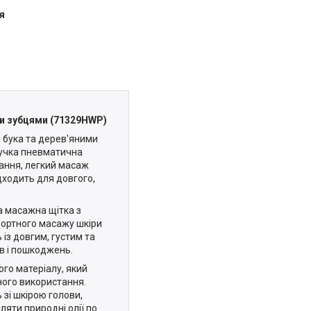
я
ми зубцями (71329HWP)
 бука та дерев'яними
нучка пневматична
вання, легкий масаж
дходить для довгого,
а масажна щітка з
фортного масажу шкіри
 із довгим, густим та
в і пошкоджень.
ого матеріалу, який
ного використання.
 зі шкірою голови,
яти природні олії по