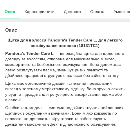
Опис
Характеристики
Доставка
Оплата
Умови п
Опис
Щітка для волосся Pandora's Tender Care L, для легкого
розчісування волосся (18131TC1)
Pandora’s Tender Care L
— інноваційна щітка для щоденного
догляду за волоссям, створена для максимально м’якого,
комфортного та безболісного розчісування. Вона допомагає
легко розплутувати пасма, зменшує ризик ламкості та
дбайливо працює зі структурою волосся без зайвого натягу.
Щітка має ергономічний дизайн і стильний преміальний
вигляд у зеленому мерехтливому відтінку. Вона зручно лежить
у руці та підходить для регулярного використання вдома або
в салоні.
Особливість моделі — система подвійних гнучких нейлонових
щетинок з округленими кінчиками. Вони м’яко ковзають по
волоссю, не дряпають шкіру голови та забезпечують
делікатний масажний ефект під час кожного розчісування.