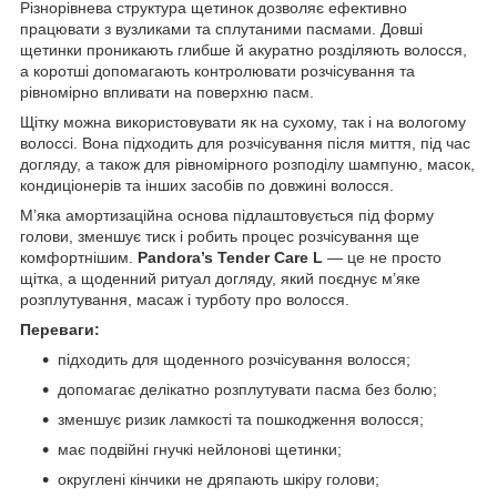
Різнорівнева структура щетинок дозволяє ефективно
працювати з вузликами та сплутаними пасмами. Довші
щетинки проникають глибше й акуратно розділяють волосся,
а коротші допомагають контролювати розчісування та
рівномірно впливати на поверхню пасм.
Щітку можна використовувати як на сухому, так і на вологому
волоссі. Вона підходить для розчісування після миття, під час
догляду, а також для рівномірного розподілу шампуню, масок,
кондиціонерів та інших засобів по довжині волосся.
М’яка амортизаційна основа підлаштовується під форму
голови, зменшує тиск і робить процес розчісування ще
комфортнішим.
Pandora’s Tender Care L
— це не просто
щітка, а щоденний ритуал догляду, який поєднує м’яке
розплутування, масаж і турботу про волосся.
Переваги:
підходить для щоденного розчісування волосся;
допомагає делікатно розплутувати пасма без болю;
зменшує ризик ламкості та пошкодження волосся;
має подвійні гнучкі нейлонові щетинки;
округлені кінчики не дряпають шкіру голови;