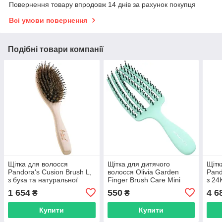
Повернення товару впродовж 14 днів за рахунок покупця
Всі умови повернення
Подібні товари компанії
Щітка для волосся
Щітка для дитячого
Щітк
Pandora's Cusion Brush L,
волосся Olivia Garden
Pand
з бука та натуральної
Finger Brush Care Mini
з 24
щетини кабана (76330HI)
Kids Mint (ID1818)
зубц
1 654
550
4 6
₴
₴
Купити
Купити