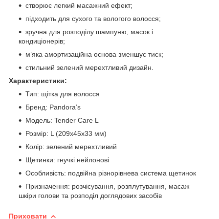
створює легкий масажний ефект;
підходить для сухого та вологого волосся;
зручна для розподілу шампуню, масок і
кондиціонерів;
м’яка амортизаційна основа зменшує тиск;
стильний зелений мерехтливий дизайн.
Характеристики:
Тип: щітка для волосся
Бренд: Pandora’s
Модель: Tender Care L
Розмір: L (209x45x33 мм)
Колір: зелений мерехтливий
Щетинки: гнучкі нейлонові
Особливість: подвійна різнорівнева система щетинок
Призначення: розчісування, розплутування, масаж
шкіри голови та розподіл доглядових засобів
Приховати