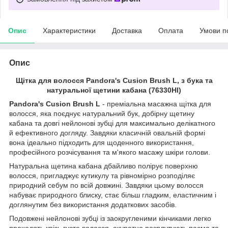
Опис
Характеристики
Доставка
Оплата
Умови п
Опис
Щітка для волосся Pandora's Cusion Brush L, з бука та
натуральної щетини кабана (76330HI)
Pandora's Cusion Brush L
- преміальна масажна щітка для
волосся, яка поєднує натуральний бук, добірну щетину
кабана та довгі нейлонові зубці для максимально делікатного
й ефективного догляду. Завдяки класичній овальній формі
вона ідеально підходить для щоденного використання,
професійного розчісування та м'якого масажу шкіри голови.
Натуральна щетина кабана дбайливо полірує поверхню
волосся, пригладжує кутикулу та рівномірно розподіляє
природний себум по всій довжині. Завдяки цьому волосся
набуває природного блиску, стає більш гладким, еластичним і
доглянутим без використання додаткових засобів.
Подовжені нейлонові зубці із заокругленими кінчиками легко
проходять крізь густе волосся, акуратно розплутують пасма та