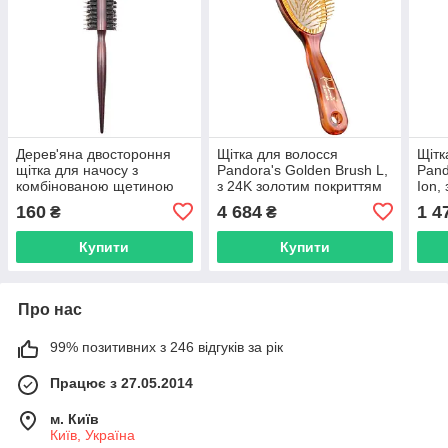
Дерев'яна двостороння
Щітка для волосся
Щітк
щітка для начосу з
Pandora's Golden Brush L,
Pand
комбінованою щетиною
з 24K золотим покриттям
Ion,
(кабан та нейлон) Hots
зубців (6033TTHG2D)
(114
160
4 684
1 4
₴
₴
Professional Brown
(HP5109)
Купити
Купити
Про нас
99% позитивних з 246 відгуків за рік
Працює з 27.05.2014
м. Київ
Київ, Україна