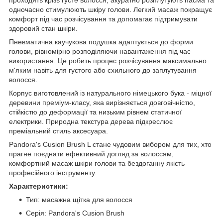
одночасно стимулюють шкіру голови. Легкий масаж покращує
комфорт під час розчісування та допомагає підтримувати
здоровий стан шкіри.
Пневматична каучукова подушка адаптується до форми
голови, рівномірно розподіляючи навантаження під час
використання. Це робить процес розчісування максимально
м'яким навіть для густого або схильного до заплутування
волосся.
Корпус виготовлений із натурального німецького бука - міцної
деревини преміум-класу, яка вирізняється довговічністю,
стійкістю до деформації та низьким рівнем статичної
електрики. Природна текстура дерева підкреслює
преміальний стиль аксесуара.
Pandora's Cusion Brush L стане чудовим вибором для тих, хто
прагне поєднати ефективний догляд за волоссям,
комфортний масаж шкіри голови та бездоганну якість
професійного інструменту.
Характеристики:
Тип: масажна щітка для волосся
Серія: Pandora's Cusion Brush