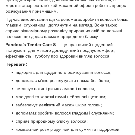
коротші створюють м’який масажний ефект і роблять процес
розчісування приємнішим.
Під час використання щітка допомагає зробити волосся більш
гладким, слухняним і доглянутим на вигляд. Вона також
сприяє рівномірному розподілу природних олій по довжині
волосся, що додає пасмам природного блиску.
Pandora’s Tender Care S
— це практичний щоденний
інструмент для м’якого догляду, який поєднує комфорт,
ефективність і турботу про здоровий вигляд волосся.
Переваги:
підходить для щоденного розчісування волосся;
допомагає м’яко розплутувати пасма без болю;
зменшує натяг і ризик ламкості волосся;
має довгі та короткі гнучкі нейлонові щетинки;
забезпечує делікатний масаж шкіри голови;
допомагає зробити волосся гладким і слухняним;
сприяє природному блиску волосся;
компактний розмір зручний для сумки та подорожей;