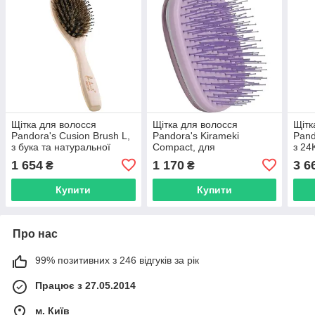
Щітка для волосся
Щітка для волосся
Щітк
Pandora's Cusion Brush L,
Pandora's Kirameki
Pand
з бука та натуральної
Compact, для
з 24
щетини кабана (76330HI)
комфортного
зубц
1 654
1 170
3 6
₴
₴
розчісування, фіолетова
(88004VI)
Купити
Купити
Про нас
99% позитивних з 246 відгуків за рік
Працює з 27.05.2014
м. Київ