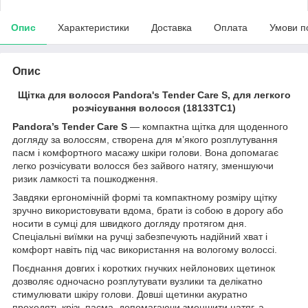
Опис
Характеристики
Доставка
Оплата
Умови п
Опис
Щітка для волосся Pandora's Tender Care S, для легкого
розчісування волосся (18133TC1)
Pandora’s Tender Care S
— компактна щітка для щоденного
догляду за волоссям, створена для м’якого розплутування
пасм і комфортного масажу шкіри голови. Вона допомагає
легко розчісувати волосся без зайвого натягу, зменшуючи
ризик ламкості та пошкодження.
Завдяки ергономічній формі та компактному розміру щітку
зручно використовувати вдома, брати із собою в дорогу або
носити в сумці для швидкого догляду протягом дня.
Спеціальні виїмки на ручці забезпечують надійний хват і
комфорт навіть під час використання на вологому волоссі.
Поєднання довгих і коротких гнучких нейлонових щетинок
дозволяє одночасно розплутувати вузлики та делікатно
стимулювати шкіру голови. Довші щетинки акуратно
проходять крізь пасма, допомагаючи зменшити натяг, а