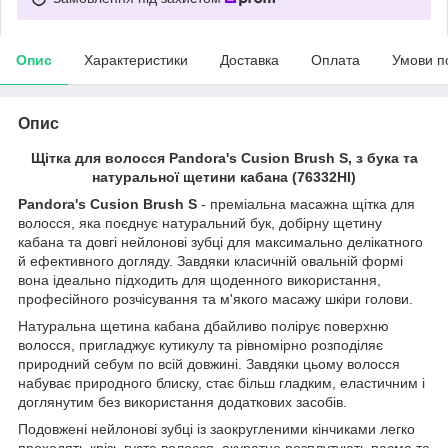
Опис
Характеристики
Доставка
Оплата
Умови п
Опис
Щітка для волосся Pandora's Cusion Brush S, з бука та
натуральної щетини кабана (76332HI)
Pandora's Cusion Brush
S
- преміальна масажна щітка для
волосся, яка поєднує натуральний бук, добірну щетину
кабана та довгі нейлонові зубці для максимально делікатного
й ефективного догляду. Завдяки класичній овальній формі
вона ідеально підходить для щоденного використання,
професійного розчісування та м'якого масажу шкіри голови.
Натуральна щетина кабана дбайливо полірує поверхню
волосся, пригладжує кутикулу та рівномірно розподіляє
природний себум по всій довжині. Завдяки цьому волосся
набуває природного блиску, стає більш гладким, еластичним і
доглянутим без використання додаткових засобів.
Подовжені нейлонові зубці із заокругленими кінчиками легко
проходять крізь густе волосся, акуратно розплутують пасма та