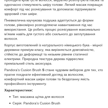
одночасно стимулюють шкіру голови. Легкий масаж покращує
комфорт під час розчісування та допомагає підтримувати
здоровий стан шкіри.
Пневматична каучукова подушка адаптується до форми
голови, рівномірно розподіляючи навантаження під час
використання. Це робить процес розчісування максимально
м'яким навіть для густого або схильного до заплутування
волосся.
Корпус виготовлений із натурального німецького бука - міцної
деревини преміум-класу, яка вирізняється довговічністю,
стійкістю до деформації та низьким рівнем статичної
електрики. Природна текстура дерева підкреслює
преміальний стиль аксесуара.
Pandora's Cusion Brush
S
стане чудовим вибором для тих, хто
прагне поєднати ефективний догляд за волоссям,
комфортний масаж шкіри голови та бездоганну якість
професійного інструменту.
Характеристики:
Тип: масажна щітка для волосся
Серія: Pandora's Cusion Brush