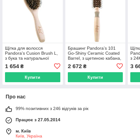
Щітка для волосся
Брашинг Pandora’s 101
Щітк
Pandora's Cusion Brush L,
Go-Shiny Ceramic Coated
Pand
з бука та натуральної
Barrel, з щетиною кабана,
з 24
щетини кабана (76330HI)
45 мм (2D853HI)
зубц
1 654
2 672
3 6
₴
₴
Купити
Купити
Про нас
99% позитивних з 246 відгуків за рік
Працює з 27.05.2014
м. Київ
Київ, Україна