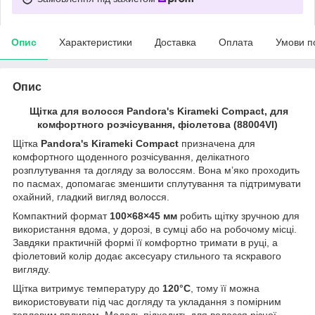
Опис
Характеристики
Доставка
Оплата
Умови п
Опис
Щітка для волосся Pandora's Kirameki Compact, для
комфортного розчісування, фіолетова (88004VI)
Щітка
Pandora's Kirameki Compact
призначена для
комфортного щоденного розчісування, делікатного
розплутування та догляду за волоссям. Вона м’яко проходить
по пасмах, допомагає зменшити сплутування та підтримувати
охайний, гладкий вигляд волосся.
Компактний формат
100×68×45 мм
робить щітку зручною для
використання вдома, у дорозі, в сумці або на робочому місці.
Завдяки практичній формі її комфортно тримати в руці, а
фіолетовий колір додає аксесуару стильного та яскравого
вигляду.
Щітка витримує температуру до
120°C
, тому її можна
використовувати під час догляду та укладання з помірним
тепловим впливом. Модель підходить для волосся різної