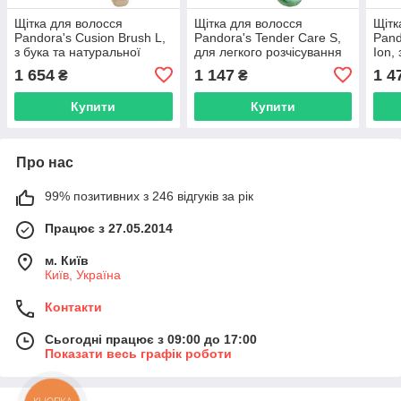
Щітка для волосся
Щітка для волосся
Щітк
Pandora's Cusion Brush L,
Pandora's Tender Care S,
Pand
з бука та натуральної
для легкого розчісування
Ion,
щетини кабана (76330HI)
волосся (18133TC1)
(114
1 654
1 147
1 4
₴
₴
Купити
Купити
Про нас
99% позитивних з 246 відгуків за рік
Працює з 27.05.2014
м. Київ
Київ, Україна
Контакти
Сьогодні працює з 09:00 до 17:00
Показати весь графік роботи