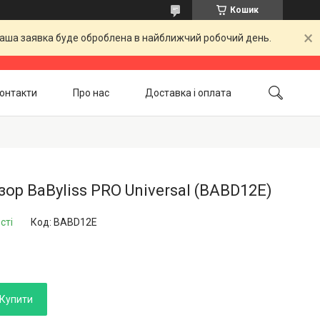
Кошик
 Ваша заявка буде оброблена в найближчий робочий день.
онтакти
Про нас
Доставка і оплата
Повернення і обмін
Акційні товари
ор BaByliss PRO Universal (BABD12E)
сті
Код:
BABD12E
Купити