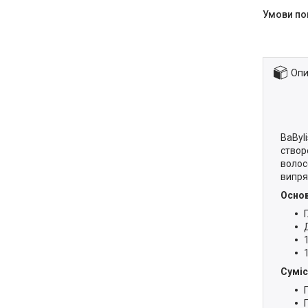
Опи
BaByl
створ
волос
випря
Основ
Суміс