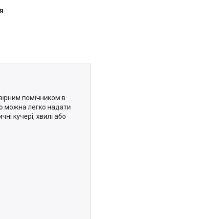
я
 вірним помічником в
ою можна легко надати
ні кучері, хвилі або