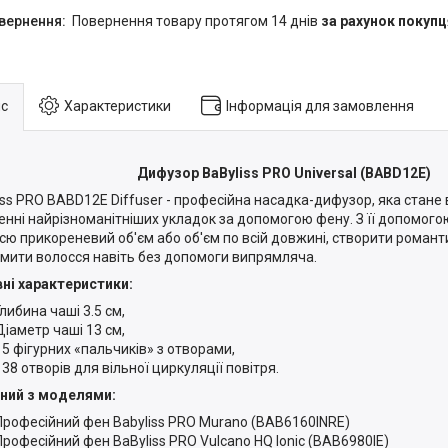
повернення товару протягом 14 днів
за рахунок покупц
с
Характеристики
Інформація для замовлення
Дифузор BaByliss PRO Universal (BABD12E)
iss PRO BABD12E Diffuser - професійна насадка-дифузор, яка стане
енні найрізноманітніших укладок за допомогою фену. З її допомог
сю прикореневий об'єм або об'єм по всій довжині, створити романтич
мити волосся навіть без допомоги випрямляча.
ні характеристики:
Глибина чаші 3.5 см,
Діаметр чаші 13 см,
15 фігурних «пальчиків» з отворами,
138 отворів для вільної циркуляції повітря.
ний з моделями:
Професійний фен Babyliss PRO Murano (BAB6160INRE)
Професійний фен BaByliss PRO Vulcano HQ Ionic (BAB6980IE)