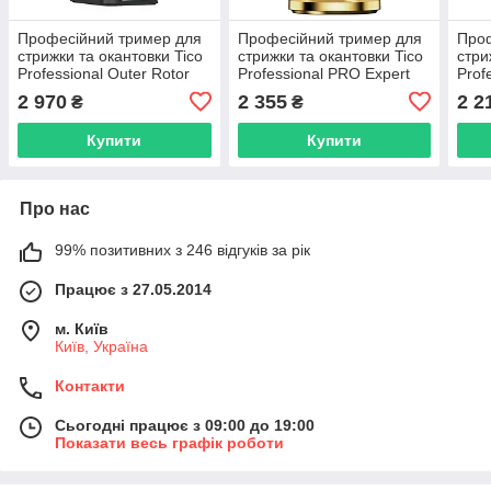
Професійний тример для
Професійний тример для
Проф
стрижки та окантовки Tico
стрижки та окантовки Tico
стри
Professional Outer Rotor
Professional PRO Expert
Prof
Trimmer (100457)
Mini Gold (100451)
(100
2 970
2 355
2 2
₴
₴
Купити
Купити
Про нас
99% позитивних з 246 відгуків за рік
Працює з 27.05.2014
м. Київ
Київ, Україна
Контакти
Сьогодні працює з 09:00 до 19:00
Показати весь графік роботи