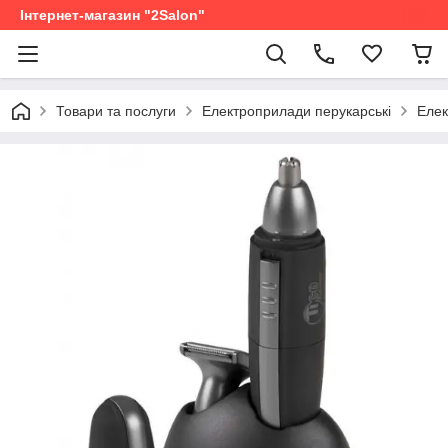
Інтернет-магазин "2Salon"
Товари та послуги
Електроприлади перукарські
Елек