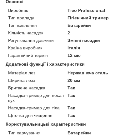
Основні
Виробник
Tico Professional
Тип приладу
Гігієнічний тример
Тип живлення
Батарейки
Кількість насадок
2
Регулювання довжини
Змінні насадки
Країна виробник
Італія
Гарантійний термін
12 міс
Додаткові функції і характеристики
Матеріал лез
Нержавіюча сталь
Ширина леза
20 мм
Бритвене насадка
Так
Насадка-тример для носа і
Так
вух
Насадка-тример для тіла
Так
Щіточка для чищення
Так
Користувальницькі характеристики
Тип харчування
Батарейки