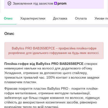
Замовлення під захистом
Опис
Характеристики
Доставка
Оплата
Умови п
Опис
BaByliss PRO BAB2658EPCE – професійна плойка-гофре
розроблено для ідеального гофрування на будь-яких волоссі.
Плойка-гофре від BaByliss PRO BAB2658EPCE
створює
невимушені хвильки на волоссі для додаткового об'єму.
Укладання, отримане за допомогою цього стайлеру,
тримається тривалий час. 100% контакт з волоссям завдяки
плаваючим пластин.
Фірмове покриття пластин BaByliss PRO - покриття плойки-
гофре металізоване, отримане методом гальванізації,
забезпечує ще більш гладке ковзання по волоссю, підвищує
стійкість до використання косметичних засобів, рівномірно
розподіляє тепло по всій пластині.