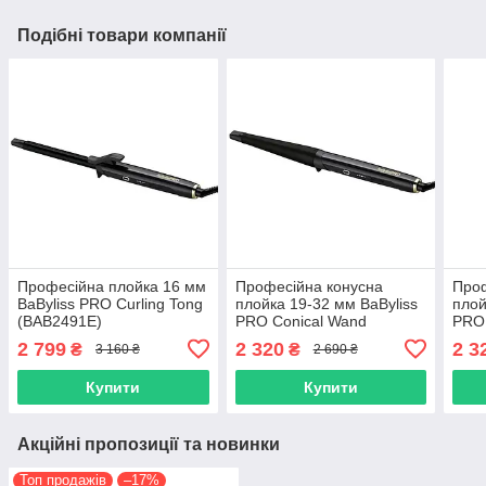
Подібні товари компанії
Професійна плойка 16 мм
Професійна конусна
Проф
BaByliss PRO Curling Tong
плойка 19-32 мм BaByliss
плой
(BAB2491E)
PRO Conical Wand
PRO 
(BAB2481E)
(BA
2 799
2 320
2 3
₴
₴
3 160 ₴
2 690 ₴
Купити
Купити
Акційні пропозиції та новинки
Топ продажів
–17%