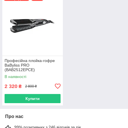
Професійна плойка-гофре
BaByliss PRO
(BAB2512EPCE)
В наявності
2 320
₴
2 800 ₴
Купити
Про нас
99% позитивних з 246 відгуків за рік