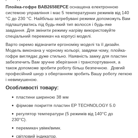
Плойка-гофре BAB2658EPCE
оснащена електронною
системою управління і має 5 температурних режимів від 140
°C до 230 °C. Найбільш затребувані режими допоможуть Вам
підлаштуватись під будь-який тип волосся і будь-яке
завдання. Для змінити режиму нагріву використовуйте
спеціальний перемикач на корпусі моделі.
Варто окремо відзначити ергономіку моделі та її дизайн.
Модель виконана у чорному кольорі, завдяки чому, плойка-
гофре виглядає дуже стильно. Наявність замку для пластин
забезпечить Вам зручне зберігання і транспортування, а
також допоможе зробити роботу більш безпечною. Довгий
професійний шнур з обертанням зробить Вашу роботу легкою
і невимушеною.
Особливості товару:
пластини шириною 38 мм
фірмове покриття пластин EP TECHNOLOGY 5.0
регулятор температури (5 режимів від 140°C до
230°C).
перемикач увімк/вимк.
світловий індикатор.