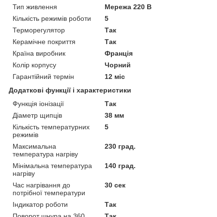
Тип живлення
Мережа 220 В
Кількість режимів роботи
5
Терморегулятор
Так
Керамічне покриття
Так
Країна виробник
Франція
Колір корпусу
Чорний
Гарантійний термін
12 міс
Додаткові функції і характеристики
Функція іонізації
Так
Діаметр щипців
38 мм
Кількість температурних
5
режимів
Максимальна
230 град.
температура нагріву
Мінімальна температура
140 град.
нагріву
Час нагрівання до
30 сек
потрібної температури
Індикатор роботи
Так
Поворот шнура на 360
Так