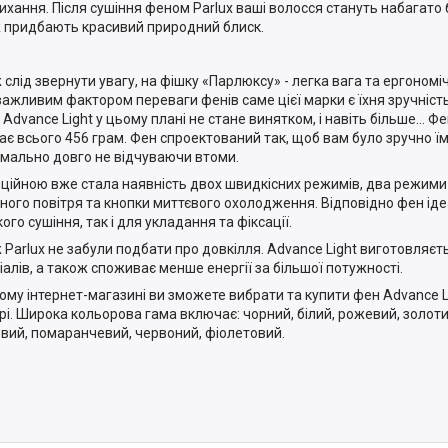
ихання. Після сушіння феном
Parlux
ваші волосся стануть набагато 
 придбають красивий природний блиск.
 слід звернути увагу, на фішку «Парлюксу» - легка вага та ергоном
ажливим фактором переваги фенів саме цієї марки є їхня зручність 
x Advance Light у цьому плані не стане винятком, і навіть більше… Ф
ає всього 456 грам. Фен спроектований так, щоб вам було зручно 
мально довго не відчуваючи втоми.
ційною вже стала наявність двох швидкісних режимів, два режими 
ного повітря та кнопки миттєвого охолодження. Відповідно фен іде
го сушіння, так і для укладання та фіксації.
 Parlux не забули подбати про довкілля. Advance Light виготовляєт
іалів, а також споживає менше енергії за більшої потужності.
ому інтернет-магазині ви зможете вибрати та купити фен Advance L
рі. Широка кольорова гама включає: чорний, білий, рожевий, золоти
вий, помаранчевий, червоний, фіолетовий.