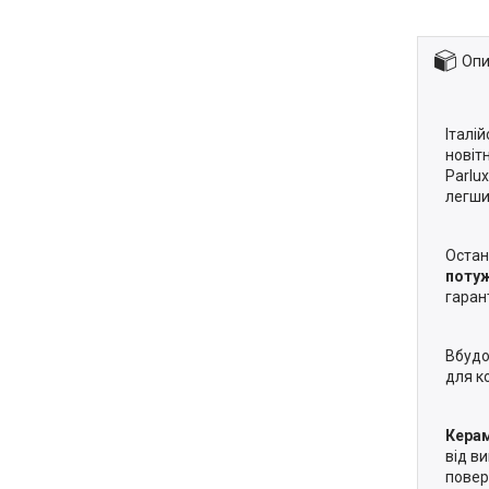
Опи
Італі
новіт
Parlu
легши
Остан
потуж
гаран
Вбудо
для к
Керам
від в
повер