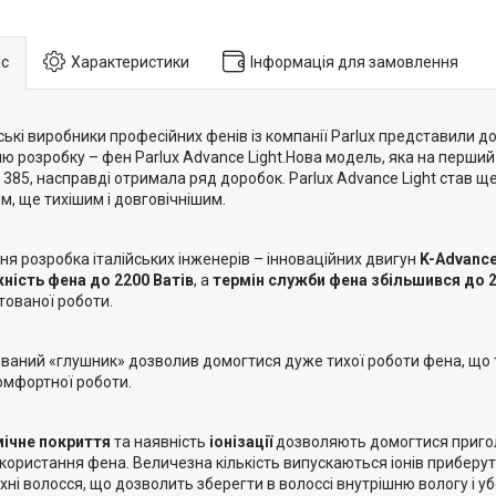
с
Характеристики
Інформація для замовлення
йські виробники професійних фенів із компанії Parlux представили д
ню розробку – фен Parlux Advance Light.Нова модель, яка на перши
x 385, насправді отримала ряд доробок. Parlux Advance Light став 
м, ще тихішим і довговічнішим.
ня розробка італійських інженерів – інноваційних
двигун
K-Advanc
ність фена до
2200 Ватів
, а
термін служби фена збільшився до 
тованої роботи.
ваний «глушник» дозволив домогтися дуже тихої роботи фена,
що 
омфортної роботи.
ічне покриття
та наявність
іонізації
дозволяють домогтися приго
икористання фена. Величезна кількість випускаються іонів приберут
хні волосся, що дозволить зберегти в волоссі внутрішню
вологу і
уб