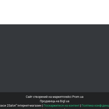
Сайт створений на маркетплейсі
Prom.ua
Продавець на Bigl.ua
"Світ Краси 2Salon" Інтернет-магазин |
Поскаржитися на контент
|
Політика конфіденц