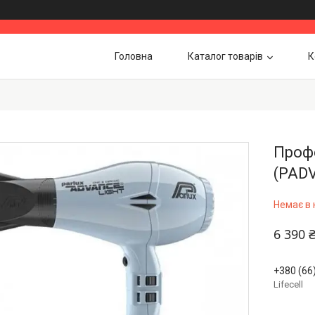
Головна
Каталог товарів
К
Профе
(PADV
Немає в 
6 390 
+380 (66
Lifecell