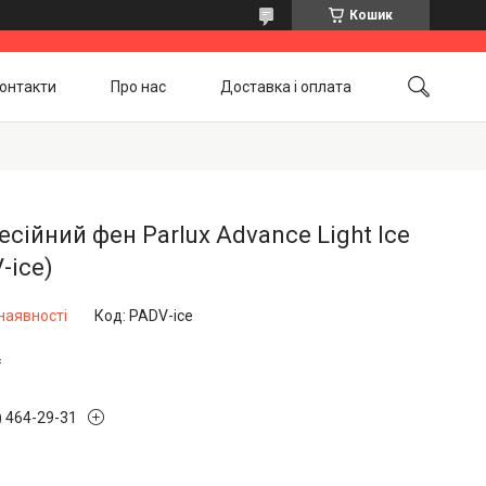
Кошик
онтакти
Про нас
Доставка і оплата
Повернення і обмін
Акційні товари
сійний фен Parlux Advance Light Ice
-ice)
наявності
Код:
PADV-ice
₴
) 464-29-31