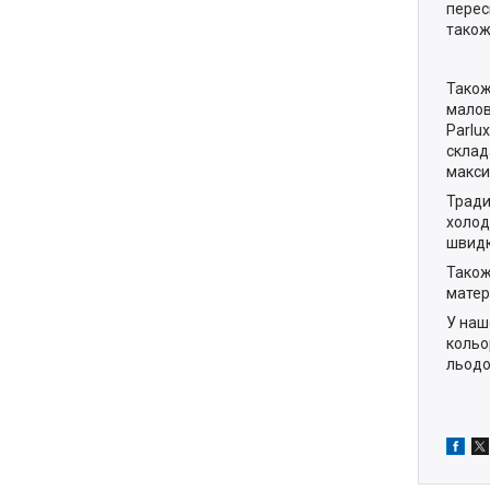
перес
також
Також
малов
Parlu
склад
макси
Тради
холод
швидко
Також
матер
У наш
кольо
льодо