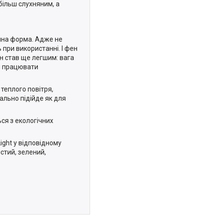
більш слухняним, а
ічна форма. Адже не
при використанні. І фен
ен став ще легшим: вага
їм працювати
теплого повітря,
ально підійде як для
ься з екологічних
ight у відповідному
стий, зелений,