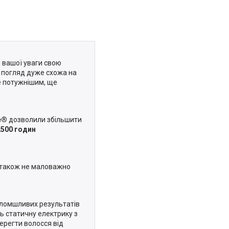
о вашої уваги свою
й погляд дуже схожа на
ще потужнішим, ще
e®
дозволили збільшити
2500 годин
також не маловажно
ломшливих результатів
ь статичну електрику з
ерегти волосся від