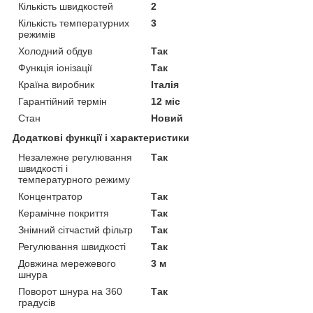
Кількість швидкостей
2
Кількість температурних
3
режимів
Холодний обдув
Так
Функція іонізації
Так
Країна виробник
Італія
Гарантійний термін
12 міс
Стан
Новий
Додаткові функції і характеристики
Незалежне регулювання
Так
швидкості і
температурного режиму
Концентратор
Так
Керамічне покриття
Так
Знімний сітчастий фільтр
Так
Регулювання швидкості
Так
Довжина мережевого
3 м
шнура
Поворот шнура на 360
Так
градусів