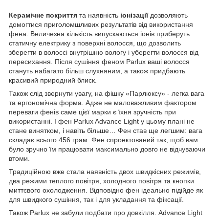
Керамічне покриття
та наявність
іонізації
дозволяють
домогтися приголомшливих результатів від використання
фена. Величезна кількість випускаються іонів приберуть
статичну електрику з поверхні волосся, що дозволить
зберегти в волоссі внутрішню
вологу і
уберегти волосся від
пересихання. Після сушіння феном
Parlux
ваші волосся
стануть набагато більш слухняним, а також придбають
красивий природний блиск.
Також слід звернути увагу, на фішку «Парлюксу» - легка вага
та ергономічна форма. Адже не маловажливим фактором
переваги фенів саме цієї марки є їхня зручність при
використанні. І фен Parlux Advance Light у цьому плані не
стане винятком, і навіть більше… Фен став ще легшим: вага
складає всього 456 грам. Фен спроектований так, щоб вам
було зручно їм працювати максимально довго не відчуваючи
втоми.
Традиційною вже стала наявність двох швидкісних режимів,
два режими теплого повітря, холодного повітря та кнопки
миттєвого охолодження. Відповідно фен ідеально підійде як
для швидкого сушіння, так і для укладання та фіксації.
Також Parlux не забули подбати про довкілля. Advance Light