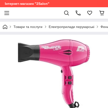
Інтернет-магазин "2Salon"
Товари та послуги
Електроприлади перукарські
Фени