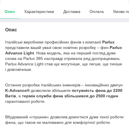
Опис
Характеристики
Доставка
Оплата
Умови п
Опис
Італійські виробники професійних
фенів з компанії
Parlux
представили вашій увазі
свою новітню розробку – фен
Parlux
Advance
Light
.
Нова модель, яка на перший
погляд дуже
схожа на
Parlux
385
насправді отримала ряд доопрацювань.
Parlux
Advance
Light
став ще могутніше, ще легше, ще тихіше
і довговічніше.
Остання розробка італійських інженерів – інноваційних
двигун
K-Advance®
дозволили збільшити
потужність фена до
2200
Ватів
, а
термін служби фена збільшився до 2500 годин
гарантованої роботи.
Вбудований «глушник» дозволив домогтися дуже тихої роботи
фена,
що також не маловажно для комфортної роботи.