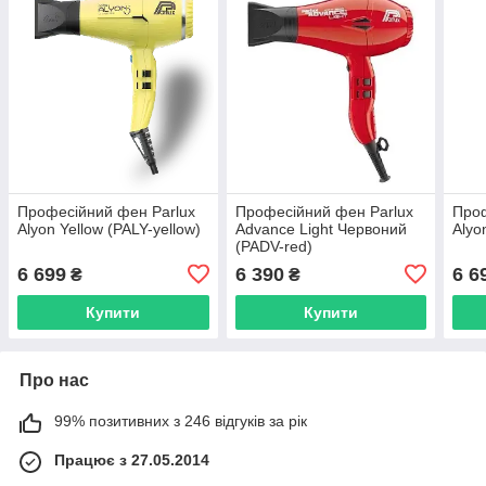
Професійний фен Parlux
Професійний фен Parlux
Проф
Alyon Yellow (PALY-yellow)
Advance Light Червоний
Alyo
(PADV-red)
6 699
6 390
6 6
₴
₴
Купити
Купити
Про нас
99% позитивних з 246 відгуків за рік
Працює з 27.05.2014