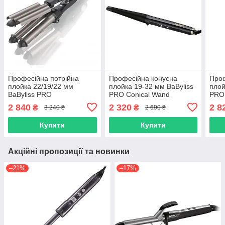
Професійна потрійна
Професійна конусна
Проф
плойка 22/19/22 мм
плойка 19-32 мм BaByliss
плой
BaByliss PRO
PRO Conical Wand
PRO 
(BAB2269TTE)
(BAB2481E)
(BA
2 840
2 320
2 8
₴
₴
3 240 ₴
2 690 ₴
Купити
Купити
Акційні пропозиції та новинки
–21%
–17%