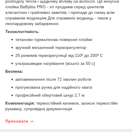
розподілу тепла і щадному впливу на волосся. Ця конусна
плойка BaByliss PRO - хіт продажів серед цінителів
елегантних і грайливих завитків, і припаде до смаку всім
справжнім модницям.Для справжніх модниць - також у
леопардовому забарвленні.
Технологічність
:
титаново-турмалінова поверхня плойки
зручний механічний терморегулятор
25 режимів терморегуляції від 110º до 200º С
ультрашвидке нагрівання (всього за 50 с)
Безпека:
автовимкнення після 72 хвилин роботи
прогумована ручка для надійного хвата
професійний обертовий шнур 2,7 м
Комплектація:
термостійкий килимок, захисні термостійкі
рукавиці, супровідна документація.
Приховати