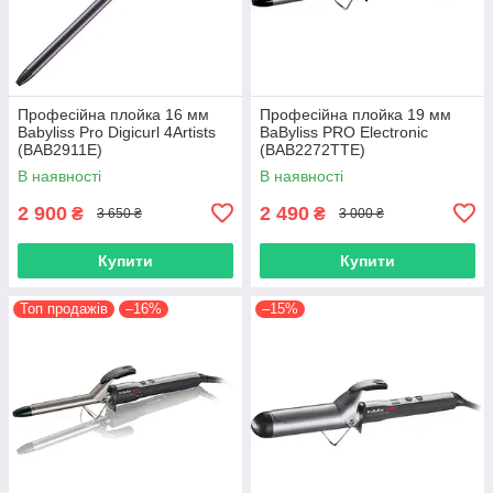
Професійна плойка 16 мм
Професійна плойка 19 мм
Babyliss Pro Digicurl 4Artists
BaByliss PRO Electronic
(BAB2911E)
(BAB2272TTE)
В наявності
В наявності
2 900
2 490
₴
₴
3 650 ₴
3 000 ₴
Купити
Купити
Топ продажів
–16%
–15%