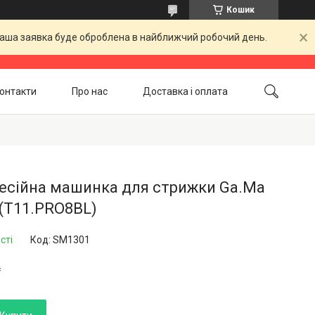
Кошик
 Ваша заявка буде оброблена в найближчий робочий день.
онтакти
Про нас
Доставка і оплата
Повернення і обмін
Акційні товари
есійна машинка для стрижки Ga.Ma
 (T11.PRO8BL)
сті
Код:
SM1301
₴