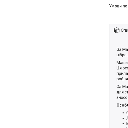
Опи
Ga.Ma
вібра
Машин
Ця ос
прила
робля
Ga.Ma
для с
зносо
Особ