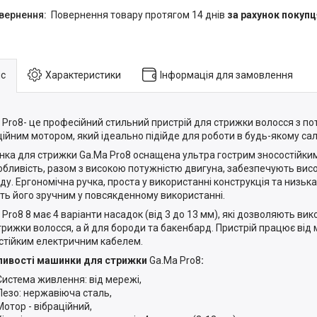
повернення товару протягом 14 днів
за рахунок покупц
с
Характеристики
Інформація для замовлення
 Pro8- це професійний стильний пристрій для стрижки волосся з п
ційним мотором, який ідеально підійде для роботи в будь-якому сал
ка для стрижки Ga.Ma Pro8 оснащена ультра гострим зносостійки
обливість, разом з високою потужністю двигуна, забезпечують вис
ду. Ергономічна ручка, проста у використанні конструкція та низька
ть його зручним у повсякденному використанні.
 Pro8 8 має 4 варіанти насадок (від 3 до 13 мм), які дозволяють вик
трижки волосся, а й для бороди та бакенбард. Пристрій працює від
стійким електричним кабелем.
ливості машинки для стрижки
Ga.Ma Pro8
:
Система живлення: від мережі,
Лезо: нержавіюча сталь,
Мотор - вібраційний,