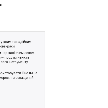
я
отужним та надійним
оні краси.
м нержавіючим лезом.
оку продуктивність
 вага інструменту
ористовувати її не лише
 мережі та оснащений