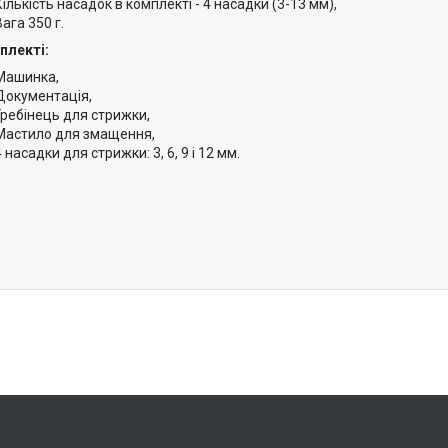
Кількість насадок в комплекті - 4 насадки (3-13 мм),
Вага 350 г.
плекті:
Машинка,
Документація,
Гребінець для стрижки,
Мастило для змащення,
4 насадки для стрижки: 3, 6, 9 і 12 мм.