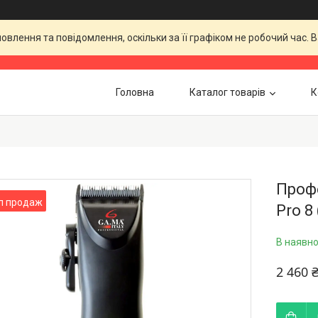
влення та повідомлення, оскільки за її графіком не робочий час.
Головна
Каталог товарів
К
Проф
п продаж
Pro 8
В наявно
2 460 