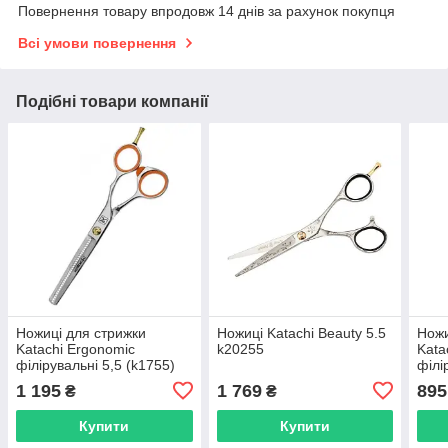
Повернення товару впродовж 14 днів за рахунок покупця
Всі умови повернення
Подібні товари компанії
Ножиці для стрижки
Ножиці Katachi Beauty 5.5
Ножи
Katachi Ergonomic
k20255
Kata
філірувальні 5,5 (k1755)
філі
1 195
1 769
895
₴
₴
Купити
Купити