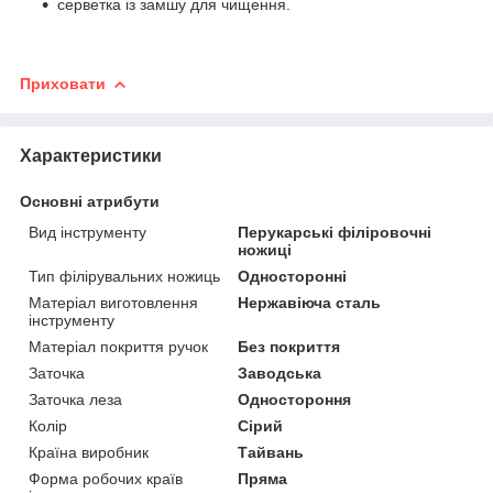
серветка із замшу для чищення.
Приховати
Характеристики
Основні атрибути
Вид інструменту
Перукарські філіровочні
ножиці
Тип філірувальних ножиць
Односторонні
Матеріал виготовлення
Нержавіюча сталь
інструменту
Матеріал покриття ручок
Без покриття
Заточка
Заводська
Заточка леза
Одностороння
Колір
Сірий
Країна виробник
Тайвань
Форма робочих країв
Пряма