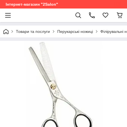
Інтернет-магазин "2Salon"
Товари та послуги
Перукарські ножиці
Філірувальні 