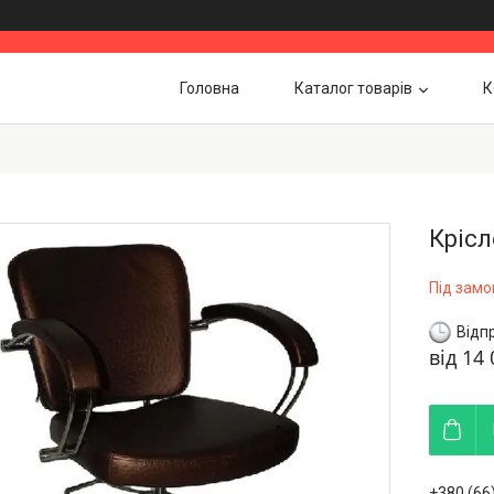
Головна
Каталог товарів
К
Крісл
Під зам
Відп
від
14 
+380 (66