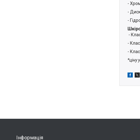
- Хро
- Дис
- Гідр
Шкіро
- Клас
- Клас
- Клас
*ціну
Інформація