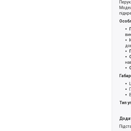
Перук
Модел
підкр
Особл
ви
до
на
Габар
Тип у
Додат
Підст