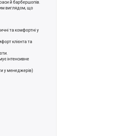
краси й барбершопів.
ним виглядом, що
ичні та комфортні у
мфорт клієнта та
оти.
мує інтенсивне
ти у менеджерів)