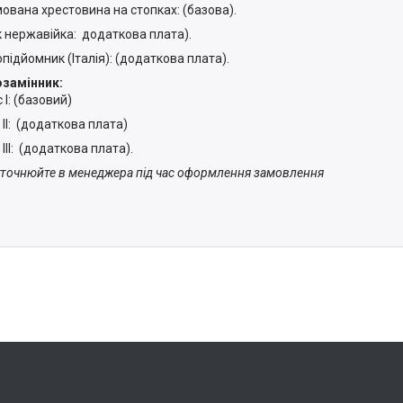
мована хрестовина на стопках: (базова).
к нержавійка: додаткова плата).
опідйомник (Італія): (додаткова плата).
замінник:
 I: (базовий)
 II: (додаткова плата)
 III: (додаткова плата).
 уточнюйте в менеджера під час оформлення замовлення