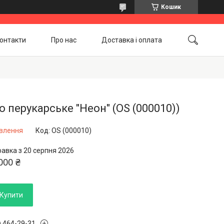
Кошик
онтакти
Про нас
Доставка і оплата
Повернення і обмін
Акційні товари
о перукарське "Неон" (OS (000010))
овлення
Код:
OS (000010)
равка з 20 серпня 2026
000 ₴
Купити
) 464-29-31