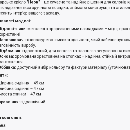
арське крісло
"Неон"
– це сучасне та надійне рішення для салонів 
ь відрізняється зручністю посадки, стійкістю конструкції та стиль
еслить інтер’єр вашого закладу.
ивості моделі:
Підлокітники:
металеві з прорезиненими накладками – міцні, практ
користанні.
Наповнювач:
пінополіуретан високої щільності, який забезпечує ко
вговічність виробу.
Підйомник:
гідравлічний, для легкого та плавного регулювання вис
Основа:
хромована хрестовина на стопках – надійна, стійка й витри
вантаження.
Оббивка:
доступний вибір кольору та фактури матеріалу (уточнюва
ити:
Ширина сидіння – 49 см
Глибина сидіння – 47 см
Висота спинки – 47 см
правління:
гідравлічний.
кові опції:
ава: