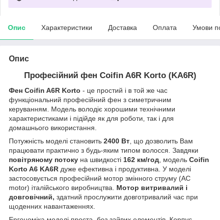
Опис
Характеристики
Доставка
Оплата
Умови п
Опис
Професійний фен Сoifin A6R Korto (KA6R)
Фен Сoifin A6R Korto
- це простий і в той же час
функціональний професійний фен з симетричним
керуванням. Модель володіє хорошими технічними
характеристиками і підійде як для роботи, так і для
домашнього використання.
Потужність моделі становить
2400 Вт
, що дозволить Вам
працювати практично з будь-яким типом волосся. Завдяки
повітряному потоку
на швидкості
162 км/год
, модель
Coifin
Korto A6 KA6R
дуже ефективна і продуктивна. У моделі
застосовується професійний мотор змінного струму (AC
motor) італійського виробництва.
Мотор витривалий і
довговічний,
здатний прослужити довготривалий час при
щоденних навантаженнях.
Ергономіка моделі проста, без зайвих елементів. Корпус