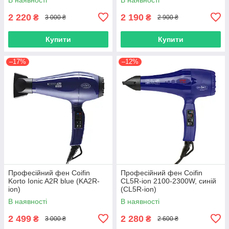
2 220
2 190
₴
₴
3 000 ₴
2 900 ₴
Купити
Купити
–17%
–12%
Професійний фен Coifin
Професійний фен Coifin
Korto Ionic A2R blue (KA2R-
CL5R-ion 2100-2300W, синій
ion)
(CL5R-ion)
В наявності
В наявності
2 499
2 280
₴
₴
3 000 ₴
2 600 ₴