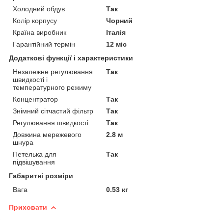
Холодний обдув
Так
Колір корпусу
Чорний
Країна виробник
Італія
Гарантійний термін
12 міс
Додаткові функції і характеристики
Незалежне регулювання
Так
швидкості і
температурного режиму
Концентратор
Так
Знімний сітчастий фільтр
Так
Регулювання швидкості
Так
Довжина мережевого
2.8 м
шнура
Петелька для
Так
підвішування
Габаритні розміри
Вага
0.53 кг
Приховати