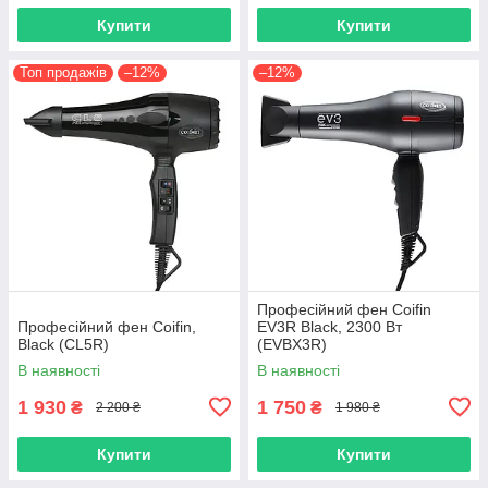
Купити
Купити
Топ продажів
–12%
–12%
Професійний фен Coifin
Професійний фен Coifin,
EV3R Black, 2300 Вт
Black (CL5R)
(EVBX3R)
В наявності
В наявності
1 930
1 750
₴
₴
2 200 ₴
1 980 ₴
Купити
Купити