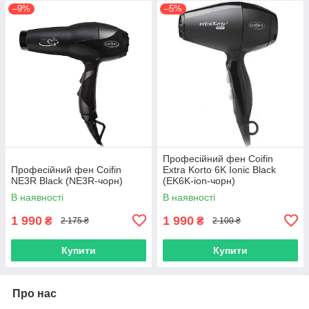
–9%
–5%
Професійний фен Coifin
Професійний фен Coifin
Extra Korto 6K Ionic Black
NE3R Black (NE3R-чорн)
(EK6K-ion-чорн)
В наявності
В наявності
1 990
1 990
₴
₴
2 175 ₴
2 100 ₴
Купити
Купити
Про нас