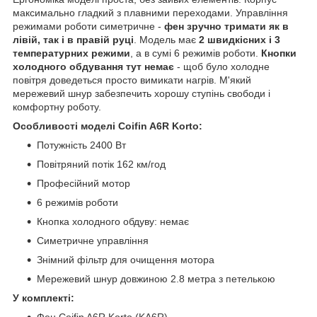
максимально гладкий з плавними переходами. Управління
режимами роботи симетричне -
фен зручно тримати як в
лівій, так і в правій руці
. Модель має
2 швидкісних і 3
температурних режими
, а в сумі 6 режимів роботи.
Кнопки
холодного обдування тут немає
- щоб було холодне
повітря доведеться просто вимикати нагрів. М'який
мережевий шнур забезпечить хорошу ступінь свободи і
комфортну роботу.
Особливості моделі Сoifin A6R Korto:
Потужність 2400 Вт
Повітряний потік 162 км/год
Професійний мотор
6 режимів роботи
Кнопка холодного обдуву: немає
Симетричне управління
Знімний фільтр для очищення мотора
Мережевий шнур довжиною 2.8 метра з петелькою
У комплекті:
Фен Сoifin A6R Korto (KA6R)