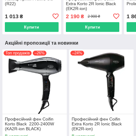
(R22)
Extra Korto 2R Ionic Black
Prol
(EK2R-ion)
1 013
2 190
1 8
₴
₴
2 900 ₴
Купити
Купити
Акційні пропозиції та новинки
Топ продажів
–26%
–24%
Професійний фен Сoifin
Професійний фен Coifin
Korto Black 2200-2400W
Extra Korto 2R Ionic Black
(KA2R-ion BLACK)
(EK2R-ion)
В наявності
В наявності