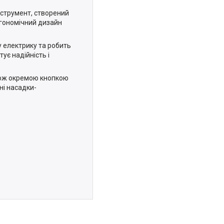
нструмент, створений
ргономічний дизайн
 електрику та робить
ує надійність і
кож окремою кнопкою
ні насадки-