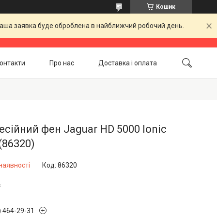
Кошик
 Ваша заявка буде оброблена в найближчий робочий день.
онтакти
Про нас
Доставка і оплата
Повернення і обмін
Акційні товари
сійний фен Jaguar НD 5000 Ionic
 (86320)
наявності
Код:
86320
₴
) 464-29-31