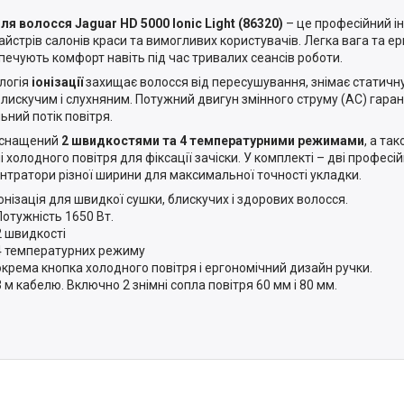
ля волосся Jaguar HD 5000 Ionic Light (86320)
– це професійний і
айстрів салонів краси та вимогливих користувачів. Легка вага та е
печують комфорт навіть під час тривалих сеансів роботи.
логія
іонізації
захищає волосся від пересушування, знімає статичну
блискучим і слухняним. Потужний двигун змінного струму (AC) гарант
ьний потік повітря.
оснащений
2 швидкостями та 4 температурними режимами
, а та
і холодного повітря для фіксації зачіски. У комплекті – дві професій
нтратори різної ширини для максимальної точності укладки.
Іонізація для швидкої сушки, блискучих і здорових волосся.
Потужність 1650 Вт.
2 швидкості
4 температурних режиму
окрема кнопка холодного повітря і ергономічний дизайн ручки.
3 м кабелю. Включно 2 знімні сопла повітря 60 мм і 80 мм.