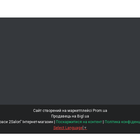
Сайт створений на маркетплейсі
Prom.ua
Продавець на Bigl.ua
"Світ Краси 2Salon" Інтернет-магазин |
Поскаржитися на контент
|
Політика конфіденц
Select Language
▼