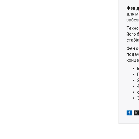
Фен д
для м
забез
Техно
його 
стабіл
Фен 
подач
конце