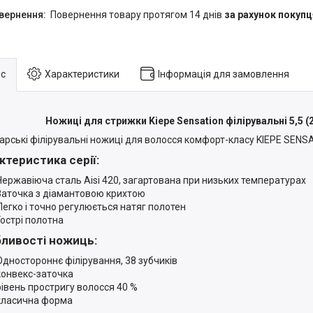
повернення товару протягом 14 днів
за рахунок покупц
с
Характеристики
Інформація для замовлення
Ножиці для стрижки Kiepe Sensation філірувальні 5,5 (2
арські філірувальні ножиці для волосся комфорт-класу KIEPE SENS
ктеристика серії:
Нержавіюча сталь Aisi 420, загартована при низьких температурах
Заточка з діамантовою крихтою
Легко і точно регулюється натяг полотен
Гострі полотна
ливості ножиць:
Одностороннє філірування, 38 зубчиків
конвекс-заточка
рівень простригу волосся 40 %
класична форма