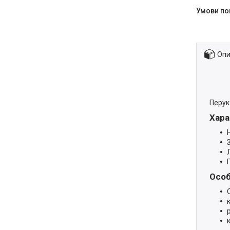
Опи
Перук
Хара
Особ