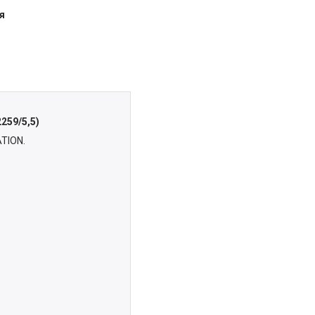
я
259/5,5)
ATION.