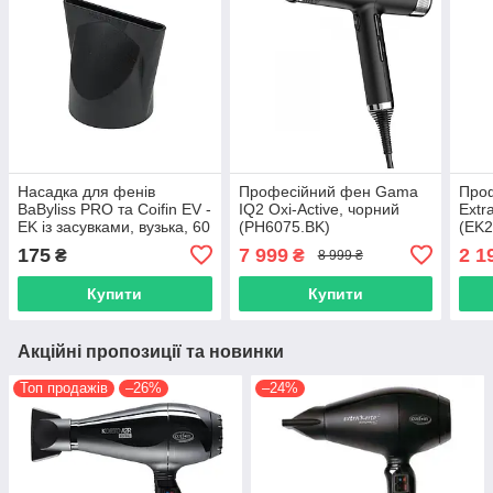
Насадка для фенів
Професійний фен Gama
Проф
BaByliss PRO та Coifin EV -
IQ2 Oxi-Active, чорний
Extr
EK із засувками, вузька, 60
(PH6075.BK)
(EK2
мм (S011000150)
175
7 999
2 1
₴
₴
8 999 ₴
Купити
Купити
Акційні пропозиції та новинки
Топ продажів
–26%
–24%