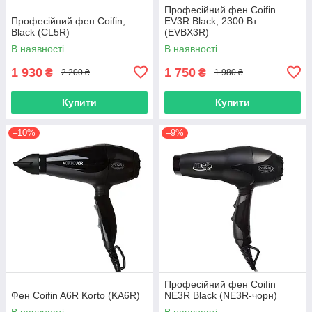
Професійний фен Coifin
Професійний фен Coifin,
EV3R Black, 2300 Вт
Black (CL5R)
(EVBX3R)
В наявності
В наявності
1 930
1 750
₴
₴
2 200 ₴
1 980 ₴
Купити
Купити
–10%
–9%
Професійний фен Coifin
Фен Сoifin A6R Korto (KA6R)
NE3R Black (NE3R-чорн)
В наявності
В наявності