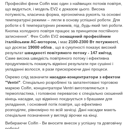
Професійні фени Coifin має один з найвищих потоків повітря,
що видується, і модель EV2 є доказом цього. Висока
потужність, класична форма, ергономічна рукоять та основні
температурні режими – лягли в основу успішної роботи. Для
роботи є 6 температурних режимів, під ,будь-який тип роботи.
Кнопка холодного повітря працює за принципом постійного
затиснення". Фен Coifin EV2
оснащений професійним
італійським AC-мотором,
і має
2100-2300 Вт потужності
,
що досягає
19000 об/хв
., що в сукупності показує високий
результат
швидкості повітряного потоку - 147 км/год
.
Саме висока швидкість повітряного потоку і ефективна
продуктивність покажуть відмінні результати при сушінні і
укладанні волосся, в рази прискорюючи дані процеси.
Окремо слід зазначити
насадки-концентратори з ефектом
"Ventri"
. Спеціально розроблені та запатентовані торговою
маркою Coifin, концентратори Ventri виготовляються з
термопластика, і головною перевагою є спеціально скошений
кінець насадки, що відмінно поєднується з брашами для
укладання, і основний потік повітря, що ефективно
розподіляє, рівномірно по всій зачісці. Дані насадки мають
спеціальне позначення у вигляді зірочки на кінці.
Вибираючи Coifin - Ви вносите внесок у успішну та довговічну
роботу!