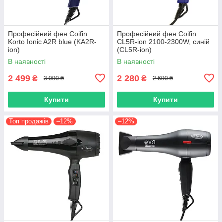
Професійний фен Coifin
Професійний фен Coifin
Korto Ionic A2R blue (KA2R-
CL5R-ion 2100-2300W, синій
ion)
(CL5R-ion)
В наявності
В наявності
2 499
2 280
₴
₴
3 000 ₴
2 600 ₴
Купити
Купити
Топ продажів
–12%
–12%