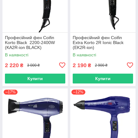
Професійний фен Сoifin
Професійний фен Coifin
Korto Black 2200-2400W
Extra Korto 2R Ionic Black
(KA2R-ion BLACK)
(EK2R-ion)
В наявності
В наявності
2 220
2 190
₴
₴
3 000 ₴
2 900 ₴
Купити
Купити
–17%
–12%