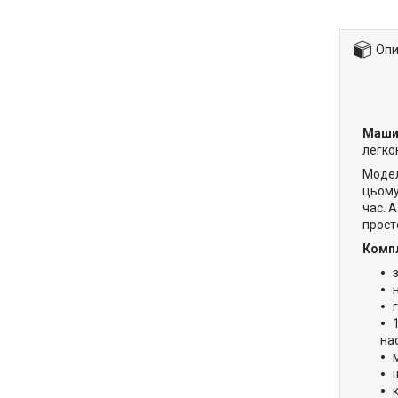
Опи
Маши
легко
Моде
цьому
час. 
прост
Компл
на