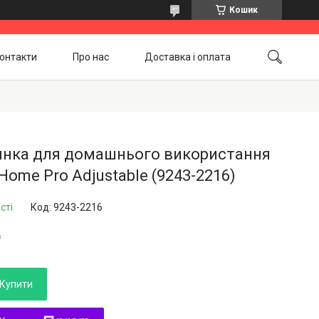
Кошик
онтакти
Про нас
Доставка і оплата
Повернення і обмін
Акційні товари
нка для домашнього використання
Home Pro Adjustable (9243-2216)
сті
Код:
9243-2216
₴
Купити