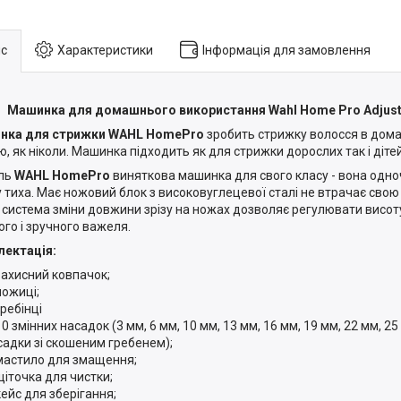
с
Характеристики
Інформація для замовлення
Машинка для домашнього використання Wahl Home Pro Adjusta
нка для стрижки WAHL HomePro
зробить стрижку волосся в дома
ю, як ніколи. Машинка підходить як для стрижки дорослих так і дітей
ль
WAHL HomePro
виняткова машинка для свого класу - вона одноч
 тиха. Має ножовий блок з високовуглецевої сталі не втрачає свою
А система зміни довжини зрізу на ножах дозволяє регулювати висот
ого і зручного важеля.
ектація:
захисний ковпачок;
ножиці;
гребінці
10 змінних насадок (3 мм, 6 мм, 10 мм, 13 мм, 16 мм, 19 мм, 22 мм, 25
садки зі скошеним гребенем);
мастило для змащення;
щіточка для чистки;
кейс для зберігання;