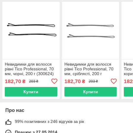
Невидимки для волосся
Невидимки для волосся
Неви
рівні Tico Professional, 70
рівні Tico Professional, 70
Tico
мм, чорні, 200 г (300624)
мм, сріблясті, 200 г
кори
(300598)
182,70
182,70
182
₴
₴
203 ₴
203 ₴
Купити
Купити
Про нас
99% позитивних з 246 відгуків за рік
Працює з 27.05.2014