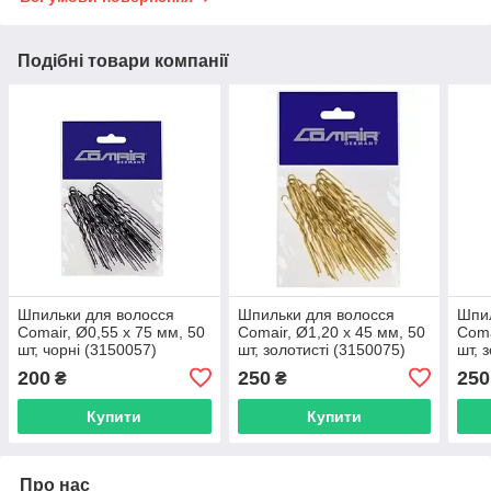
Подібні товари компанії
Шпильки для волосся
Шпильки для волосся
Шпил
Comair, Ø0,55 х 75 мм, 50
Comair, Ø1,20 х 45 мм, 50
Coma
шт, чорні (3150057)
шт, золотисті (3150075)
шт, 
200
250
250
₴
₴
Купити
Купити
Про нас