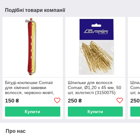
Подібні товари компанії
Бігуді-коклюшки Comair
Шпильки для волосся
Шпил
для хімічної завивки
Comair, Ø1,20 х 45 мм, 50
Coma
волосся, червоно-жовті,
шт, золотисті (3150075)
шт, 
12 шт*9мм (3012015)
150
250
250
₴
₴
Купити
Купити
Про нас