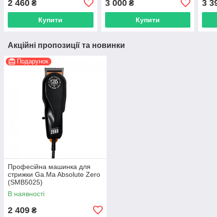
2 460
3 000
3 3
₴
₴
Купити
Купити
Акційні пропозиції та новинки
Подарунок
Професійна машинка для
стрижки Ga.Ma Absolute Zero
(SMB5025)
В наявності
2 409
₴