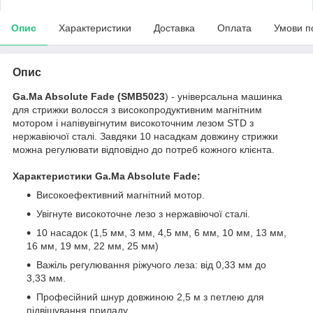
Опис
Характеристики
Доставка
Оплата
Умови п
Опис
Ga.Ma Absolute Fade (SMB5023
) - універсальна машинка
для стрижки волосся з високопродуктивним магнітним
мотором і напівувігнутим високоточним лезом STD з
нержавіючої сталі. Завдяки 10 насадкам довжину стрижки
можна регулювати відповідно до потреб кожного клієнта.
Характеристики Ga.Ma Absolute Fade:
Високоефективний магнітний мотор.
Увігнуте високоточне лезо з нержавіючої сталі.
10 насадок (1,5 мм, 3 мм, 4,5 мм, 6 мм, 10 мм, 13 мм,
16 мм, 19 мм, 22 мм, 25 мм)
Важіль регулювання ріжучого леза: від 0,33 мм до
3,33 мм.
Професійний шнур довжиною 2,5 м з петлею для
підвішування приладу.