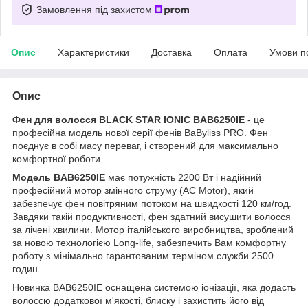
Замовлення під захистом
Опис
Характеристики
Доставка
Оплата
Умови п
Опис
Фен для волосся BLACK STAR IONIC BAB6250IE
- це
професійна модель нової серії фенів BaByliss PRO. Фен
поєднує в собі масу переваг, і створений для максимально
комфортної роботи.
Модель BAB6250IE
має потужність 2200 Вт і надійний
професійний мотор змінного струму (AC Motor), який
забезпечує фен повітряним потоком на швидкості 120 км/год.
Завдяки такій продуктивності, фен здатний висушити волосся
за лічені хвилини. Мотор італійського виробництва, зроблений
за новою технологією Long-life, забезпечить Вам комфортну
роботу з мінімально гарантованим терміном служби 2500
годин.
Новинка BAB6250IE оснащена системою іонізації, яка додасть
волоссю додаткової м'якості, блиску і захистить його від