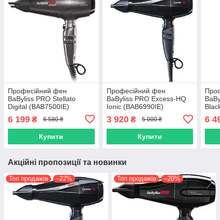
Професійний фен
Професійний фен
Про
BaByliss PRO Stellato
BaByliss PRO Excess-HQ
BaBy
Digital (BAB7500IE)
Ionic (BAB6990IE)
Blac
6 199
3 920
6 4
₴
₴
6 580 ₴
5 000 ₴
Купити
Купити
Акційні пропозиції та новинки
Топ продажів
–22%
Топ продажів
–20%