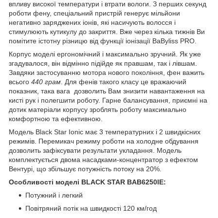
впливу високої температури і втрати вологи. З перших секунд
роботи фену, спеціальний пристрій генерує мільйони
негативно заряджених іонів, які насичують волосся і
стимулюють кутикулу до закриття. Вже через кілька тижнів Ви
помітите істотну різницю від функції іонізації BaByliss PRO.
Корпус моделі ергономічний і максимально зручний. Як уже
згадувалося, він відмінно підійде як правшам, так і лівшам.
Завдяки застосуванню мотора нового покоління, фен важить
всього
440 грам
. Для фенів такого класу це вражаючий
показник, така вага дозволить Вам знизити навантаження на
кисті рук і полегшити роботу. Гарне балансування, приємні на
дотик матеріали корпусу зроблять роботу максимально
комфортною та ефективною.
Модель Black Star Ionic має 3 температурних і 2 швидкісних
режимів. Перемикач режиму роботи на холодне обдування
дозволить зафіксувати результати укладання. Модель
комплектується двома насадками-концентратор з ефектом
Вентурі, що збільшує потужність потоку на 20%.
Особливості моделі BLACK STAR BAB6250IE:
Потужний і легкий
Повітряний потік на швидкості 120 км/год