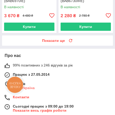
(BAB6970IE)
(BAB6730IRE)
В наявності
В наявності
3 670
2 280
₴
₴
4 480 ₴
2 780 ₴
Купити
Купити
Показати ще
Про нас
99% позитивних з 246 відгуків за рік
Працює з 27.05.2014
м. Київ
КНОПКА
ЗВ'ЯЗКУ
Київ, Україна
Контакти
Сьогодні працює з 09:00 до 19:00
Показати весь графік роботи