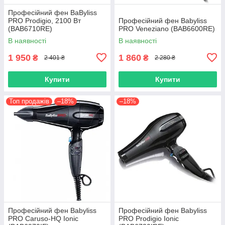
Професійний фен BaByliss
PRO Prodigio, 2100 Вт
Професійний фен Babyliss
(BAB6710RE)
PRO Veneziano (BAB6600RE)
В наявності
В наявності
1 950
1 860
₴
₴
2 401 ₴
2 280 ₴
Купити
Купити
Топ продажів
–18%
–18%
Професійний фен Babyliss
Професійний фен Babyliss
PRO Caruso-HQ Ionic
PRO Prodigio Ionic