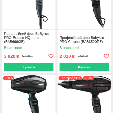
Професійний фен BaByliss
PRO Excess-HQ Ionic
Професійний фен Babyliss
(BAB6990IE)
PRO Caruso (BAB6520RE)
В наявності
В наявності
3 920
2 010
₴
₴
5 000 ₴
2 520 ₴
Купити
Купити
–20%
Топ продажів
–19%