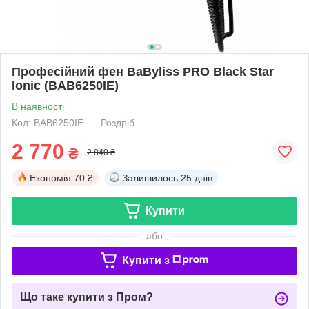
Професійний фен BaByliss PRO Black Star
Ionic (BAB6250IE)
В наявності
Код: BAB6250IE
Роздріб
2 770
₴
2 840 ₴
Економія
70 ₴
Залишилось
25 днів
Купити
або
Купити з
Що таке купити з Пром?