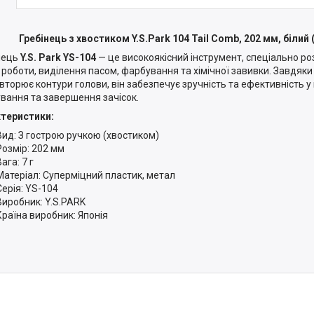
Гребінець з хвостиком Y.S.Park 104 Tail Comb, 202 мм, білий 
нець
Y.S. Park YS-104
— це високоякісний інструмент, спеціально р
к роботи, виділення пасом, фарбування та хімічної завивки. Завдяки 
вторює контури голови, він забезпечує зручність та ефективність у
ування та завершення зачісок.​
теристики:
Вид: З гострою ручкою (хвостиком)
Розмір: 202 мм
ага: 7 г
Матеріал: Суперміцний пластик, метал
Серія: YS-104
Виробник: Y.S.PARK
Країна виробник: Японія