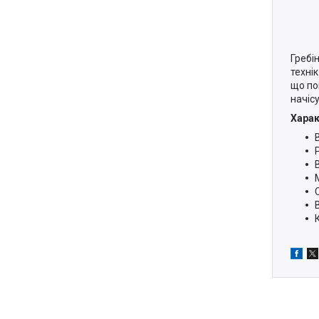
Гребі
техні
що по
начіс
Харак
В