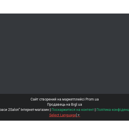
Сайт створений на маркетплейсі
Prom.ua
Продавець на Bigl.ua
"Світ Краси 2Salon" Інтернет-магазин |
Поскаржитися на контент
|
Політика конфіденц
Select Language
▼