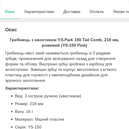
Опис
Характеристики
Доставка
Оплата
Умови п
Опис
Гребінець з хвостиком Y.S.Park 150 Tail Comb, 218 мм,
рожевий (YS-150 Pink)
Гребінець-хвіст, який називається гребінець із 3 рядами
зубців, призначений для зачісування назад для створення
форми та об’єму. Внутрішні зубці зроблені з карбону для
антистатики. Зовнішні зубці та корпус виготовлені з м’якого
пластику для гнучкості з хвилеподібним дизайном для
зручного захоплення.
Характеристики:
Вид: З гострою ручкою (хвостиком)
Розмір: 218 мм
Вага: 16 г
Матеріал: Міцний пластик
Серія: YS-150