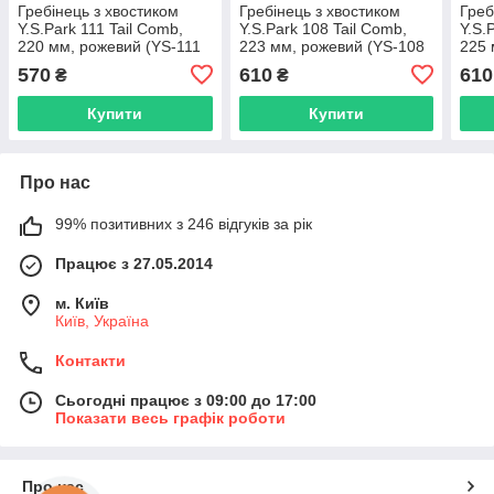
Гребінець з хвостиком
Гребінець з хвостиком
Греб
Y.S.Park 111 Tail Comb,
Y.S.Park 108 Tail Comb,
Y.S.
220 мм, рожевий (YS-111
223 мм, рожевий (YS-108
225 
Pink)
Pink)
Pink
570
610
610
₴
₴
Купити
Купити
Про нас
99% позитивних з 246 відгуків за рік
Працює з 27.05.2014
м. Київ
Київ, Україна
Контакти
Сьогодні працює з 09:00 до 17:00
Показати весь графік роботи
Про нас