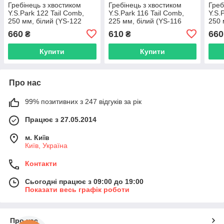
Гребінець з хвостиком
Гребінець з хвостиком
Греб
Y.S.Park 122 Tail Comb,
Y.S.Park 116 Tail Comb,
Y.S.
250 мм, білий (YS-122
225 мм, білий (YS-116
250 
White)
White)
Whit
660
610
660
₴
₴
Купити
Купити
Про нас
99% позитивних з 247 відгуків за рік
Працює з 27.05.2014
м. Київ
Київ, Україна
Контакти
Сьогодні працює з 09:00 до 19:00
Показати весь графік роботи
Про нас