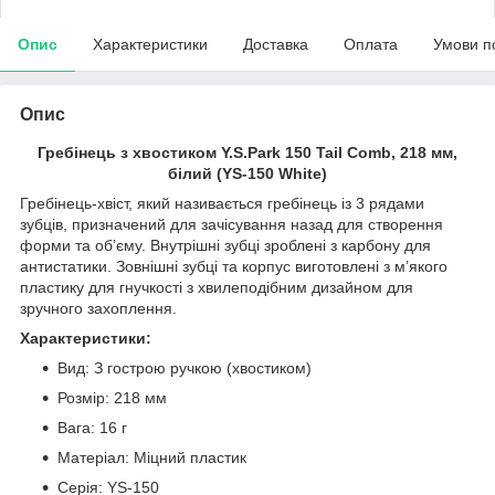
Опис
Характеристики
Доставка
Оплата
Умови п
Опис
Гребінець з хвостиком Y.S.Park 150 Tail Comb, 218 мм,
білий (YS-150 White)
Гребінець-хвіст, який називається гребінець із 3 рядами
зубців, призначений для зачісування назад для створення
форми та об’єму. Внутрішні зубці зроблені з карбону для
антистатики. Зовнішні зубці та корпус виготовлені з м’якого
пластику для гнучкості з хвилеподібним дизайном для
зручного захоплення.
Характеристики:
Вид: З гострою ручкою (хвостиком)
Розмір: 218 мм
Вага: 16 г
Матеріал: Міцний пластик
Серія: YS-150