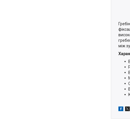
Гребі
фікса
висок
гребе
між з
Харак