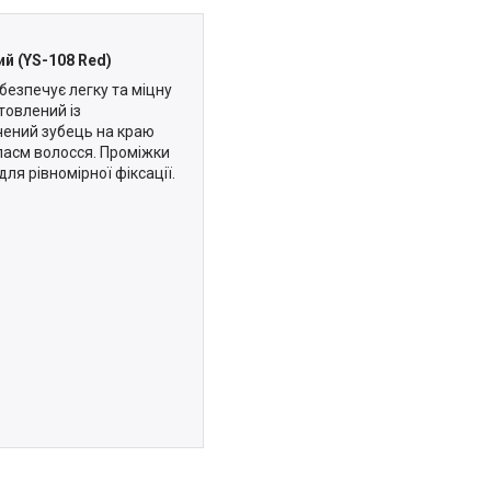
ий (YS-108 Red)
безпечує легку та міцну
товлений із
очений зубець на краю
пасм волосся. Проміжки
я рівномірної фіксації.