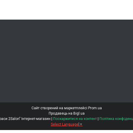
Сайт створений на маркетплейсі
Prom.ua
Продавець на Bigl.ua
"Світ Краси 2Salon" Інтернет-магазин |
Поскаржитися на контент
|
Політика конфіденц
Select Language
▼