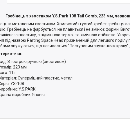
Гребінець з хвостиком Y.S.Park 108 Tail Comb, 223 мм, червон
нець із металевим хвостиком. Хвилястий і густий хребет гребінця за
цію. Гребінець не фарбується, не плавиться і не змінює форми. Виго
оякісного пластику, з відмінною термо- та хімічною стійкістю. Укор
ня під назвою Parting Space Head призначений для легшого поділу 
убами звужуються, що називається "Поступовим звуженням кроку" дл
теристики:
Вид: З гострою ручкою (хвостиком)
Розмір: 223 мм
Вага: 11 г
Матеріал: Суперміцний пластик, метал
Серія: YS-108
Виробник: Y.S.PARK
Країна виробник: Японія