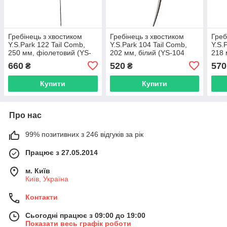
Гребінець з хвостиком
Гребінець з хвостиком
Греб
Y.S.Park 122 Tail Comb,
Y.S.Park 104 Tail Comb,
Y.S.
250 мм, фіолетовий (YS-
202 мм, білий (YS-104
218 
122 Pale Purple)
White)
Whit
660
520
570
₴
₴
Купити
Купити
Про нас
99% позитивних з 246 відгуків за рік
Працює з 27.05.2014
м. Київ
Київ, Україна
Контакти
Сьогодні працює з 09:00 до 19:00
Показати весь графік роботи