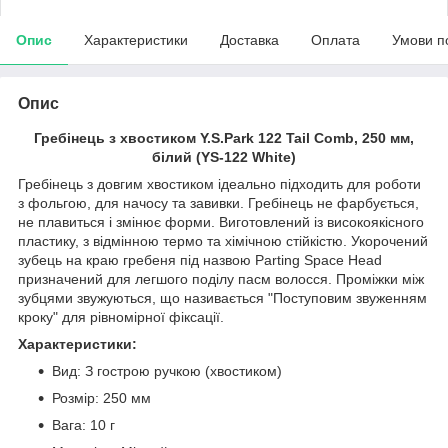
Опис
Характеристики
Доставка
Оплата
Умови п
Опис
Гребінець з хвостиком Y.S.Park 122 Tail Comb, 250 мм,
білий (YS-122 White)
Гребінець з довгим хвостиком ідеально підходить для роботи
з фольгою, для начосу та завивки. Гребінець не фарбується,
не плавиться і змінює форми. Виготовлений із високоякісного
пластику, з відмінною термо та хімічною стійкістю. Укорочений
зубець на краю гребеня під назвою Parting Space Head
призначений для легшого поділу пасм волосся. Проміжки між
зубцями звужуються, що називається "Поступовим звуженням
кроку" для рівномірної фіксації.
Характеристики:
Вид: З гострою ручкою (хвостиком)
Розмір: 250 мм
Вага: 10 г