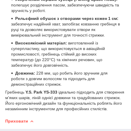
полегшує розділення пасом, забезпечуючи швидкість та
зручність у роботі. ​
Рельєфний обушок з отворами через кожен 1 см:
забезпечує надійний хват, запобігає ковзанню гребінця в
руці та дозволяє використовувати отвори як
вимірювальний інструмент для точності стрижки. ​
Високоякісний матеріал:
виготовлений із
суперпластику, що використовується в авіаційній
промисловості, гребінець стійкий до високих
температур (до 220°C) та хімічних речовин, що
забезпечує його довговічність.
Довжина:
228 мм, що робить його зручним для
роботи з довгим волоссям та підходить для
демонстраційних стрижок. ​
Гребінець
Y.S. Park YS-333
ідеально підходить для створення
м'яких шарів, ліній однієї довжини та градуйованих стрижок.
Його ергономічний дизайн та функціональність роблять його
незамінним інструментом для професійних стилістів.
Приховати