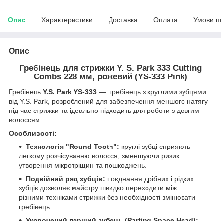
Опис
Характеристики
Доставка
Оплата
Умови п
Опис
Гребінець для стрижки Y. S. Park 333 Cutting
Combs 228 мм, рожевий (YS-333 Pink)
Гребінець
Y.S. Park YS-333
— гребінець з круглими зубцями
від Y.S. Park, розроблений для забезпечення меншого натягу
під час стрижки та ідеально підходить для роботи з довгим
волоссям. ​
Особливості:
Технологія "Round Tooth":
круглі зубці сприяють
легкому розчісуванню волосся, зменшуючи ризик
утворення мікротріщин та пошкоджень. ​
Подвійний ряд зубців:
поєднання дрібних і рідких
зубців дозволяє майстру швидко переходити між
різними техніками стрижки без необхідності змінювати
гребінець. ​
Укорочений перший зубець (Parting Space Head):