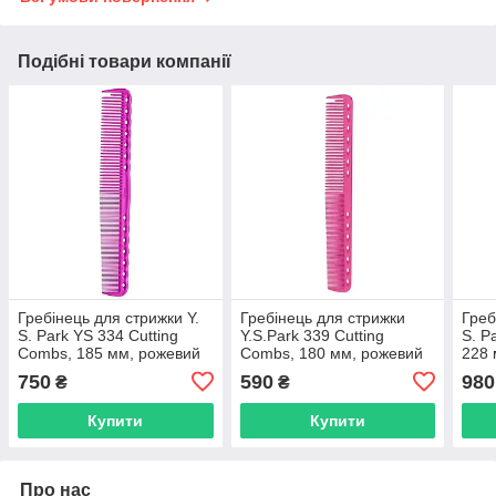
Подібні товари компанії
Гребінець для стрижки Y.
Гребінець для стрижки
Греб
S. Park YS 334 Cutting
Y.S.Park 339 Cutting
S. P
Combs, 185 мм, рожевий
Combs, 180 мм, рожевий
228 
(YS-334 Pink)
(YS-339 Pink)
Red
750
590
980
₴
₴
Купити
Купити
Про нас