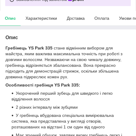
Опис
Характеристики
Доставка
Оплата
Умови п
Опис
Гребінець YS Park 335
стане відмінним вибором для
майстра, яким важлива максимальна точність при роботі з
довгими волоссям. Незважаючи на свою чималу довжину,
гребінець відрізняється збалансована. Вона прекрасно
підходить для демонстрацій стрижок, оскільки збільшена
довжина підкреслює кожен рух.
Особливості гребінця YS Park 335:
Укорочений перший зубець для швидкого і легко
відділення волосся
2 різних інтервалу між зубцями
У гребінець вбудована спеціальна вимірювальна
система, яка представлена у вигляді отворів,
розташованих на відстані 1 см один від одного
Має зручний обушок, завдяки якому гребінець легко і