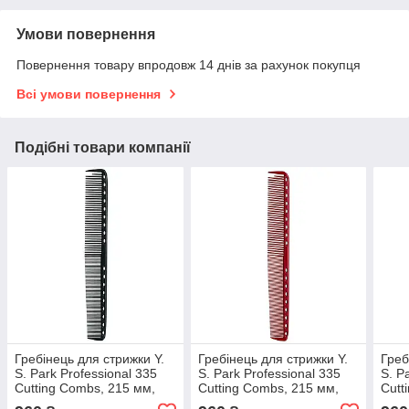
Умови повернення
Повернення товару впродовж 14 днів за рахунок покупця
Всі умови повернення
Подібні товари компанії
Гребінець для стрижки Y.
Гребінець для стрижки Y.
Греб
S. Park Professional 335
S. Park Professional 335
S. P
Cutting Combs, 215 мм,
Cutting Combs, 215 мм,
Cutt
чорний (YS-335 Carbon
червоний (YS-335 Red)
м'ят