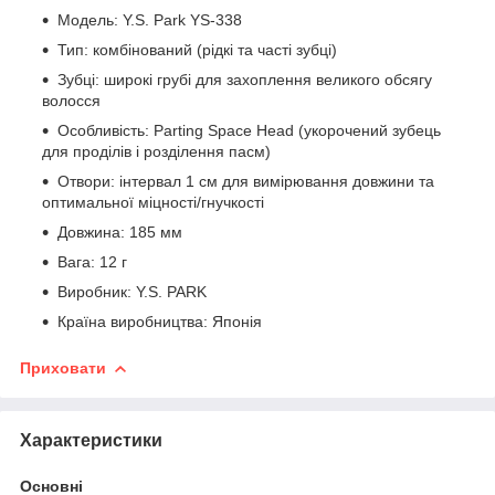
Модель: Y.S. Park YS-338
Тип: комбінований (рідкі та часті зубці)
Зубці: широкі грубі для захоплення великого обсягу
волосся
Особливість: Parting Space Head (укорочений зубець
для проділів і розділення пасм)
Отвори: інтервал 1 см для вимірювання довжини та
оптимальної міцності/гнучкості
Довжина: 185 мм
Вага: 12 г
Виробник: Y.S. PARK
Країна виробництва: Японія
Приховати
Характеристики
Основні