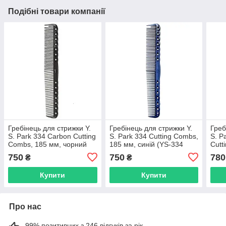
Подібні товари компанії
Гребінець для стрижки Y.
Гребінець для стрижки Y.
Греб
S. Park 334 Carbon Cutting
S. Park 334 Cutting Combs,
S. P
Combs, 185 мм, чорний
185 мм, синій (YS-334
Cutt
(YS-334 Carbon Black)
Blue)
сині
750
750
780
₴
₴
Купити
Купити
Про нас
99% позитивних з 246 відгуків за рік