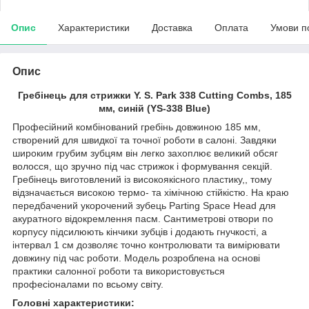
Опис
Характеристики
Доставка
Оплата
Умови п
Опис
Гребінець для стрижки Y. S. Park 338 Cutting Combs, 185
мм, синій (YS-338 Blue)
Професійний комбінований гребінь довжиною 185 мм,
створений для швидкої та точної роботи в салоні. Завдяки
широким грубим зубцям він легко захоплює великий обсяг
волосся, що зручно під час стрижок і формування секцій.
Гребінець виготовлений із високоякісного пластику,, тому
відзначається високою термо- та хімічною стійкістю. На краю
передбачений укорочений зубець Parting Space Head для
акуратного відокремлення пасм. Сантиметрові отвори по
корпусу підсилюють кінчики зубців і додають гнучкості, а
інтервал 1 см дозволяє точно контролювати та вимірювати
довжину під час роботи. Модель розроблена на основі
практики салонної роботи та використовується
професіоналами по всьому світу.
Головні характеристики: