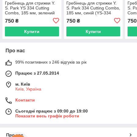
Гребінець для стрижки Y.
Гребінець для стрижки Y.
Греб
S. Park YS 334 Cutting
S. Park 334 Cutting Combs,
S. P
Combs, 185 мм, зелений
185 мм, синій (YS-334
Comb
(YS-334 Green)
Blue)
(YS-
750
750
750
₴
₴
Купити
Купити
Про нас
99% позитивних з 246 відгуків за рік
Працює з 27.05.2014
м. Київ
Київ, Україна
Контакти
Сьогодні працює з 09:00 до 19:00
Показати весь графік роботи
Про нас