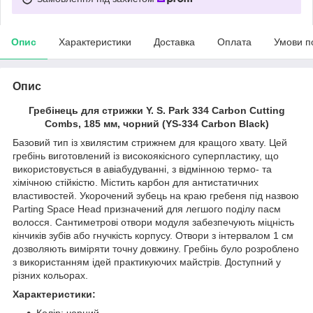
Опис
Характеристики
Доставка
Оплата
Умови п
Опис
Гребінець для стрижки Y. S. Park 334 Carbon Cutting
Combs, 185 мм, чорний (YS-334 Carbon Black)
Базовий тип із хвилястим стрижнем для кращого хвату. Цей
гребінь виготовлений із високоякісного суперпластику, що
використовується в авіабудуванні, з відмінною термо- та
хімічною стійкістю. Містить карбон для антистатичних
властивостей. Укорочений зубець на краю гребеня під назвою
Parting Space Head призначений для легшого поділу пасм
волосся. Сантиметрові отвори модуля забезпечують міцність
кінчиків зубів або гнучкість корпусу. Отвори з інтервалом 1 см
дозволяють виміряти точну довжину. Гребінь було розроблено
з використанням ідей практикуючих майстрів. Доступний у
різних кольорах.
Характеристики:
Колір: чорний