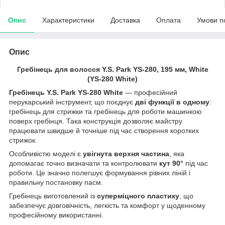
Опис
Характеристики
Доставка
Оплата
Умови п
Опис
Гребінець для волосся Y.S. Park YS-280, 195 мм, White
(YS-280 White)
Гребінець Y.S. Park YS-280 White
— професійний
перукарський інструмент, що поєднує
дві функції в одному
:
гребінець для стрижки та гребінець для роботи машинкою
поверх гребінця. Така конструкція дозволяє майстру
працювати швидше й точніше під час створення коротких
стрижок.
Особливістю моделі є
увігнута верхня частина
, яка
допомагає точно визначати та контролювати
кут 90°
під час
роботи. Це значно полегшує формування рівних ліній і
правильну постановку пасм.
Гребінець виготовлений із
суперміцного пластику
, що
забезпечує довговічність, легкість та комфорт у щоденному
професійному використанні.