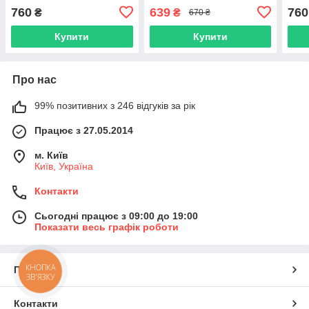
Carbon)
чорний (YS-606 Carbon
760
639
760
₴
₴
670 ₴
Black)
Купити
Купити
Про нас
99% позитивних з 246 відгуків за рік
Працює з 27.05.2014
м. Київ
Київ, Україна
Контакти
Сьогодні працює з 09:00 до 19:00
Показати весь графік роботи
КНОПКА
Про нас
ЗВ'ЯЗКУ
Контакти