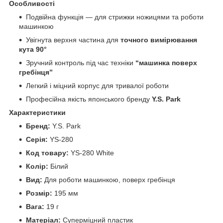
Особливості
Подвійна функція — для стрижки ножицями та роботи
машинкою
Увігнута верхня частина для
точного вимірювання
кута 90°
Зручний контроль під час техніки
“машинка поверх
гребінця”
Легкий і міцний корпус для тривалої роботи
Професійна якість японського бренду
Y.S. Park
Характеристики
Бренд:
Y.S. Park
Серія:
YS-280
Код товару:
YS-280 White
Колір:
Білий
Вид:
Для роботи машинкою, поверх гребінця
Розмір:
195 мм
Вага:
19 г
Матеріал:
Суперміцний пластик