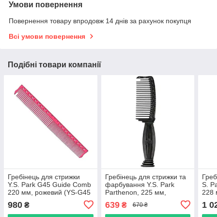
Умови повернення
Повернення товару впродовж 14 днів за рахунок покупця
Всі умови повернення
Подібні товари компанії
Гребінець для стрижки
Гребінець для стрижки та
Греб
Y.S. Park G45 Guide Сomb
фарбування Y.S. Park
S. P
220 мм, рожевий (YS-G45
Parthenon, 225 мм,
228 
Pink)
чорний (YS-606 Carbon
Whit
980
639
1 0
₴
₴
670 ₴
Black)