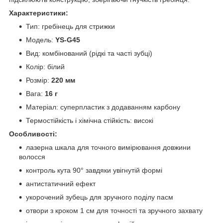
Характеристики:
Тип: гребінець для стрижки
Модель:
YS-G45
Вид: комбінований (рідкі та часті зубці)
Колір: білий
Розмір:
220 мм
Вага:
16 г
Матеріал: суперпластик з додаванням карбону
Термостійкість і хімічна стійкість: високі
Особливості:
лазерна шкала для точного вимірювання довжини
волосся
контроль кута 90° завдяки увігнутій формі
антистатичний ефект
укорочений зубець для зручного поділу пасм
отвори з кроком 1 см для точності та зручного захвату