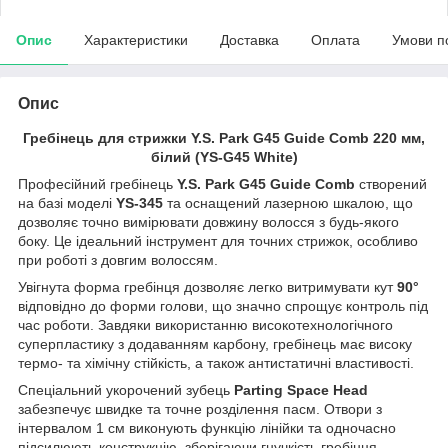
Опис
Характеристики
Доставка
Оплата
Умови п
Опис
Гребінець для стрижки Y.S. Park G45 Guide Comb 220 мм,
білий (YS-G45 White)
Професійний гребінець
Y.S. Park G45 Guide Comb
створений
на базі моделі
YS-345
та оснащений лазерною шкалою, що
дозволяє точно вимірювати довжину волосся з будь-якого
боку. Це ідеальний інструмент для точних стрижок, особливо
при роботі з довгим волоссям.
Увігнута форма гребінця дозволяє легко витримувати кут
90°
відповідно до форми голови, що значно спрощує контроль під
час роботи. Завдяки використанню високотехнологічного
суперпластику з додаванням карбону, гребінець має високу
термо- та хімічну стійкість, а також антистатичні властивості.
Спеціальний укорочений зубець
Parting Space Head
забезпечує швидке та точне розділення пасм. Отвори з
інтервалом 1 см виконують функцію лінійки та одночасно
підсилюють конструкцію, зберігаючи гнучкість гребінця.