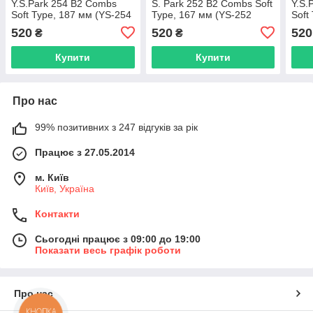
Y.S.Park 254 B2 Combs
S. Park 252 B2 Combs Soft
Y.S.
Soft Type, 187 мм (YS-254
Type, 167 мм (YS-252
Soft
Red)
White)
Flex
520
520
520
₴
₴
Купити
Купити
Про нас
99% позитивних з 247 відгуків за рік
Працює з 27.05.2014
м. Київ
Київ, Україна
Контакти
Сьогодні працює з 09:00 до 19:00
Показати весь графік роботи
Про нас
КНОПКА