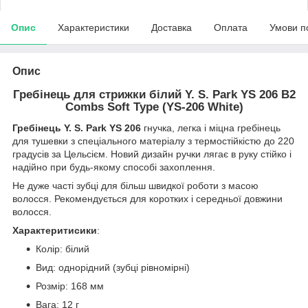
Опис
Характеристики
Доставка
Оплата
Умови п
Опис
Гребінець для стрижки білий Y. S. Park YS 206 B2
Combs Soft Type (YS-206 White)
Гребінець Y. S. Park YS 206
гнучка, легка і міцна гребінець
для тушевки з спеціального матеріалу з термостійкістю до 220
градусів за Цельсієм. Новий дизайн ручки лягає в руку стійко і
надійно при будь-якому способі захоплення.
Не дуже часті зубці для більш швидкої роботи з масою
волосся. Рекомендується для коротких і середньої довжини
волосся.
Характеритисики
:
Колір: білий
Вид: однорідний (зубці рівномірні)
Розмір: 168 мм
Вага: 12 г