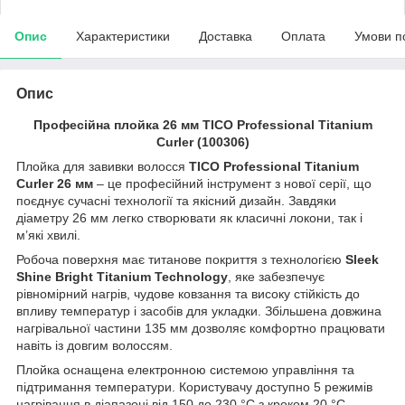
Опис
Характеристики
Доставка
Оплата
Умови п
Опис
Професійна плойка 26 мм TICO Professional Titanium
Curler (100306)
Плойка для завивки волосся
TICO Professional Titanium
Curler 26 мм
– це професійний інструмент з нової серії, що
поєднує сучасні технології та якісний дизайн. Завдяки
діаметру 26 мм легко створювати як класичні локони, так і
м’які хвилі.
Робоча поверхня має титанове покриття з технологією
Sleek
Shine Bright Titanium Technology
, яке забезпечує
рівномірний нагрів, чудове ковзання та високу стійкість до
впливу температур і засобів для укладки. Збільшена довжина
нагрівальної частини 135 мм дозволяє комфортно працювати
навіть із довгим волоссям.
Плойка оснащена електронною системою управління та
підтримання температури. Користувачу доступно 5 режимів
нагрівання в діапазоні від 150 до 230 °C з кроком 20 °C.