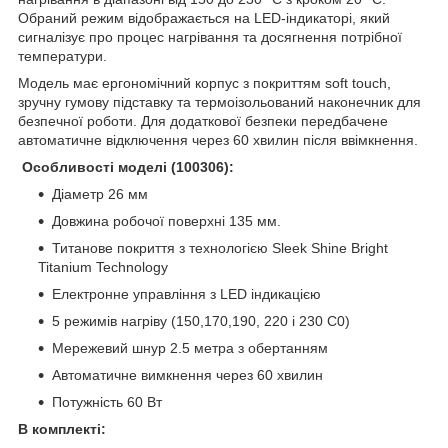
Обраний режим відображається на LED-індикаторі, який
сигналізує про процес нагрівання та досягнення потрібної
температури.
Модель має ергономічний корпус з покриттям soft touch,
зручну гумову підставку та термоізольований наконечник для
безпечної роботи. Для додаткової безпеки передбачене
автоматичне відключення через 60 хвилин після ввімкнення.
Особливості моделі (100306):
Діаметр 26 мм
Довжина робочої поверхні 135 мм.
Титанове покриття з технологією Sleek Shine Bright
Titanium Technology
Електронне управління з LED індикацією
5 режимів нагріву (150,170,190, 220 і 230 C
0
)
Мережевий шнур 2.5 метра з обертанням
Автоматичне вимкнення через 60 хвилин
Потужність 60 Вт
В комплекті: