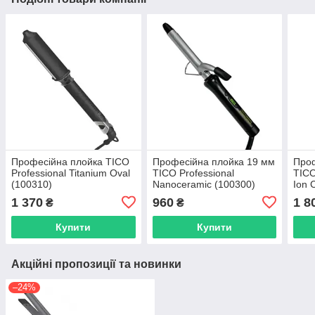
Професійна плойка TICO
Професійна плойка 19 мм
Проф
Professional Titanium Oval
TICO Professional
TICO
(100310)
Nanoceramic (100300)
Ion 
(100
1 370
960
1 8
₴
₴
Купити
Купити
Акційні пропозиції та новинки
–24%